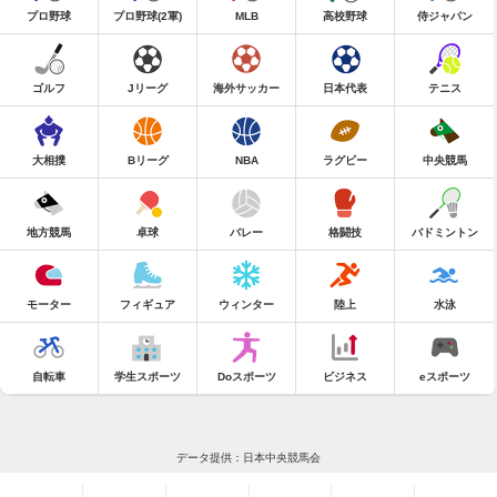
プロ野球
プロ野球(2軍)
MLB
高校野球
侍ジャパン
ゴルフ
Jリーグ
海外サッカー
日本代表
テニス
大相撲
Bリーグ
NBA
ラグビー
中央競馬
地方競馬
卓球
バレー
格闘技
バドミントン
モーター
フィギュア
ウィンター
陸上
水泳
自転車
学生スポーツ
Doスポーツ
ビジネス
eスポーツ
データ提供：日本中央競馬会