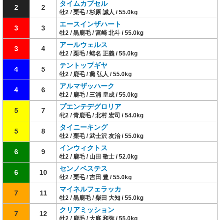
タイムカプセル
2
2
牡2 / 栗毛 / 杉原 誠人 / 55.0kg
エースインザハート
3
3
牡2 / 黒鹿毛 / 宮崎 北斗 / 55.0kg
アールウェルス
3
4
牡2 / 栗毛 / 蛯名 正義 / 55.0kg
テントップギヤ
4
5
牡2 / 鹿毛 / 黛 弘人 / 55.0kg
アルマザッハーク
4
6
牡2 / 鹿毛 / 三浦 皇成 / 55.0kg
プエンテデグロリア
5
7
牝2 / 青鹿毛 / 北村 宏司 / 54.0kg
タイニーキング
5
8
牡2 / 栗毛 / 武士沢 友治 / 55.0kg
インウィクトス
6
9
牡2 / 鹿毛 / 山田 敬士 / 52.0kg
センノベステス
6
10
牡2 / 栗毛 / 吉田 豊 / 55.0kg
マイネルフェラッカ
7
11
牡2 / 黒鹿毛 / 柴田 大知 / 55.0kg
クリアミッション
7
12
牡2 / 鹿毛 / 大庭 和弥 / 55.0kg