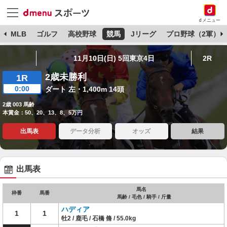
dメニュー
球
MLB
ゴルフ
高校野球
競馬
Jリーグ
プロ野球（2軍）
11月10日(日) 5回東京4日
2R
2歳未勝利
1R
0:00
ダート 左・1,400m 14頭
2歳 003 馬齢
本賞金：50、20、13、8、5万円
出馬表
データ分析
オッズ
結果
出馬表
馬名
枠番
馬番
馬齢 / 毛色 / 騎手 / 斤量
ハディア
1
1
牡2 / 鹿毛 / 石橋 脩 / 55.0kg