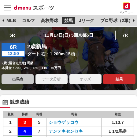
dメニュー
球
MLB
ゴルフ
高校野球
競馬
Jリーグ
プロ野球（2軍）
5R
11月17日(日) 5回京都5日
7R
2歳新馬
6R
12:50
ダート 右・1,200m 15頭
2歳 (混合)[指定] 馬齢
本賞金：700、280、180、110、70万円
出馬表
データ分析
オッズ
結果
競走成績
着順
枠番
馬番
馬名
着差
1
3
5
ショウゲッコウ
1.13.7
2
4
7
テンテキセンセキ
1 1/2馬身