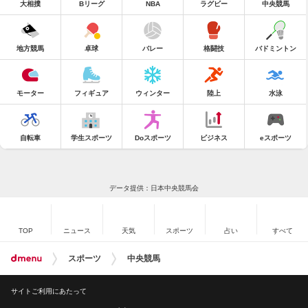
大相撲
Bリーグ
NBA
ラグビー
中央競馬
地方競馬
卓球
バレー
格闘技
バドミントン
モーター
フィギュア
ウィンター
陸上
水泳
自転車
学生スポーツ
Doスポーツ
ビジネス
eスポーツ
データ提供：日本中央競馬会
TOP
ニュース
天気
スポーツ
占い
すべて
スポーツ
中央競馬
サイトご利用にあたって