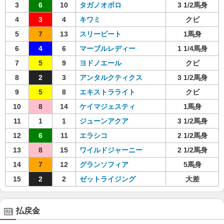
3
6
10
タガノオボロ
3 1/2馬身
4
3
4
キワミ
クビ
5
7
13
スリーピート
1馬身
6
4
6
マーブルレディー
1 1/4馬身
7
5
9
ヨドノエール
クビ
8
2
3
アンタルクティクス
3 1/2馬身
9
5
8
エキストラライト
クビ
10
8
14
ケイマジェスティ
1馬身
11
1
1
ジューンアクア
3 1/2馬身
12
6
11
エラシコ
2 1/2馬身
13
8
15
ワイルドジャーニー
2 1/2馬身
14
7
12
グランソフィア
5馬身
15
2
2
ゼットライジング
大差
払戻金