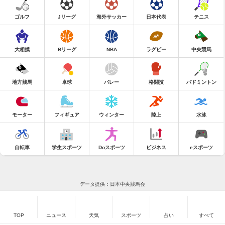
ゴルフ
Jリーグ
海外サッカー
日本代表
テニス
大相撲
Bリーグ
NBA
ラグビー
中央競馬
地方競馬
卓球
バレー
格闘技
バドミントン
モーター
フィギュア
ウィンター
陸上
水泳
自転車
学生スポーツ
Doスポーツ
ビジネス
eスポーツ
データ提供：日本中央競馬会
TOP
ニュース
天気
スポーツ
占い
すべて