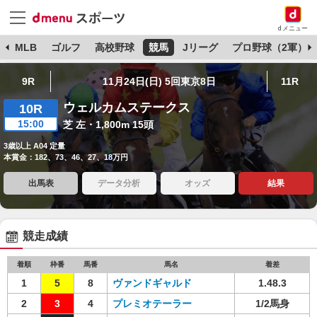
dメニュー
球
MLB
ゴルフ
高校野球
競馬
Jリーグ
プロ野球（2軍）
9R
11月24日(日) 5回東京8日
11R
ウェルカムステークス
10R
15:00
芝 左・1,800m 15頭
3歳以上 A04 定量
本賞金：182、73、46、27、18万円
出馬表
データ分析
オッズ
結果
競走成績
着順
枠番
馬番
馬名
着差
1
5
8
ヴァンドギャルド
1.48.3
2
3
4
プレミオテーラー
1/2馬身