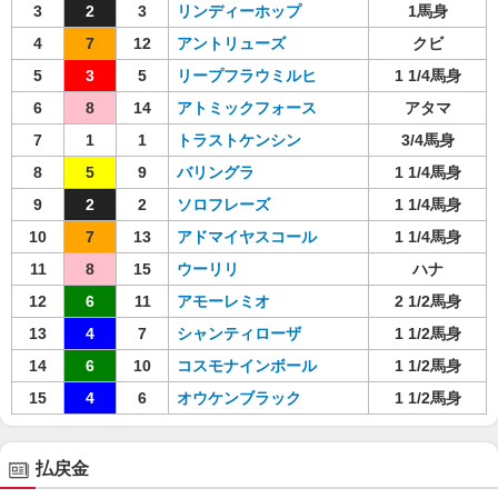
3
2
3
リンディーホップ
1馬身
4
7
12
アントリューズ
クビ
5
3
5
リープフラウミルヒ
1 1/4馬身
6
8
14
アトミックフォース
アタマ
7
1
1
トラストケンシン
3/4馬身
8
5
9
バリングラ
1 1/4馬身
9
2
2
ソロフレーズ
1 1/4馬身
10
7
13
アドマイヤスコール
1 1/4馬身
11
8
15
ウーリリ
ハナ
12
6
11
アモーレミオ
2 1/2馬身
13
4
7
シャンティローザ
1 1/2馬身
14
6
10
コスモナインボール
1 1/2馬身
15
4
6
オウケンブラック
1 1/2馬身
払戻金