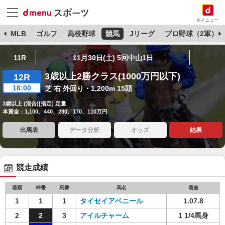
dメニュー
球
MLB
ゴルフ
高校野球
競馬
Jリーグ
プロ野球（2軍）
11R
11月30日(土) 5回中山1日
3歳以上2勝クラス(1000万円以下)
12R
16:00
芝 右 外回り・1,200m 15頭
3歳以上 (混合)[指定] 定量
本賞金：1,100、440、280、170、110万円
出馬表
データ分析
オッズ
結果
競走成績
着順
枠番
馬番
馬名
着差
1
1
1
タイセイアベニール
1.07.8
2
2
3
アイルチャーム
1 1/4馬身