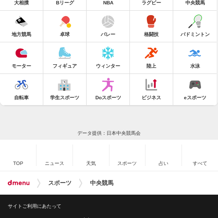
大相撲
Bリーグ
NBA
ラグビー
中央競馬
地方競馬
卓球
バレー
格闘技
バドミントン
モーター
フィギュア
ウィンター
陸上
水泳
自転車
学生スポーツ
Doスポーツ
ビジネス
eスポーツ
データ提供：日本中央競馬会
TOP
ニュース
天気
スポーツ
占い
すべて
スポーツ
中央競馬
サイトご利用にあたって