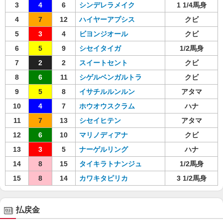
3
4
6
シンデレラメイク
1 1/4馬身
4
7
12
ハイヤーアプシス
クビ
5
3
4
ビヨンジオール
クビ
6
5
9
シセイタイガ
1/2馬身
7
2
2
スイートセント
クビ
8
6
11
シゲルベンガルトラ
クビ
9
5
8
イサチルルンルン
アタマ
10
4
7
ホウオウスクラム
ハナ
11
7
13
シセイヒテン
アタマ
12
6
10
マリノディアナ
クビ
13
3
5
ナーゲルリング
ハナ
14
8
15
タイキラトナンジュ
1/2馬身
15
8
14
カワキタピリカ
3 1/2馬身
払戻金