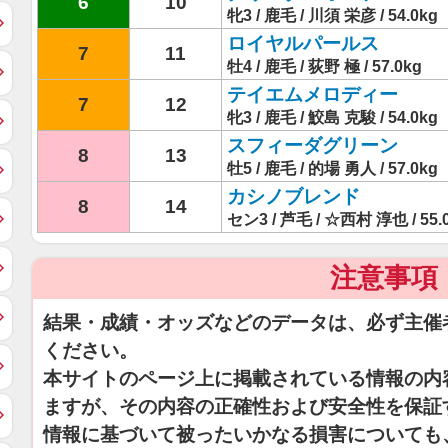
6
10
牝3 / 鹿毛 / 川須 栄彦 / 54.0kg
ロイヤルパールス
7
11
牡4 / 鹿毛 / 荻野 極 / 57.0kg
テイエムメロディー
7
12
牝3 / 鹿毛 / 鮫島 克駿 / 54.0kg
スフィーダグリーン
8
13
牡5 / 鹿毛 / 的場 勇人 / 57.0kg
カシノブレンド
8
14
セン3 / 芦毛 / ☆西村 淳也 / 55.
注意事項
結果・成績・オッズなどのデータは、必ず主催
ください。
本サイトのページ上に掲載されている情報の内
ますが、その内容の正確性および安全性を保証
情報に基づいて被ったいかなる損害についても