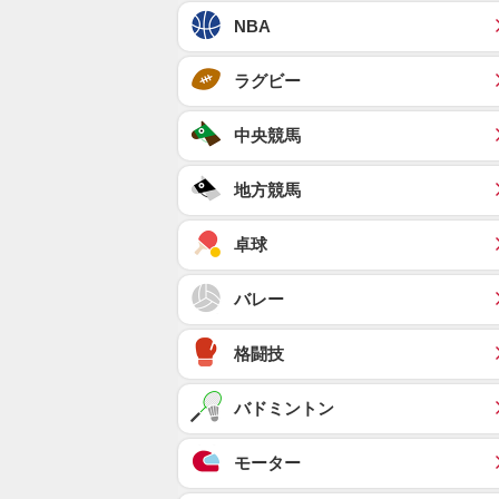
NBA
ラグビー
中央競馬
地方競馬
卓球
バレー
格闘技
バドミントン
モーター