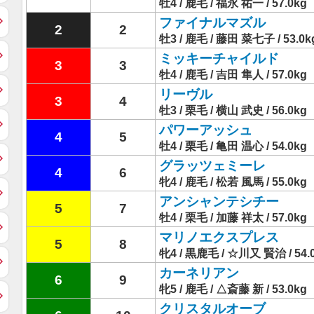
牡4 / 鹿毛 / 福永 祐一 / 57.0kg
ファイナルマズル
2
2
牡3 / 鹿毛 / 藤田 菜七子 / 53.0k
ミッキーチャイルド
3
3
牡4 / 鹿毛 / 吉田 隼人 / 57.0kg
リーヴル
3
4
牡3 / 栗毛 / 横山 武史 / 56.0kg
パワーアッシュ
4
5
牡4 / 栗毛 / 亀田 温心 / 54.0kg
グラッツェミーレ
4
6
牝4 / 鹿毛 / 松若 風馬 / 55.0kg
アンシャンテシチー
5
7
牡4 / 栗毛 / 加藤 祥太 / 57.0kg
マリノエクスプレス
5
8
牝4 / 黒鹿毛 / ☆川又 賢治 / 54.
カーネリアン
6
9
牝5 / 鹿毛 / △斎藤 新 / 53.0kg
クリスタルオーブ