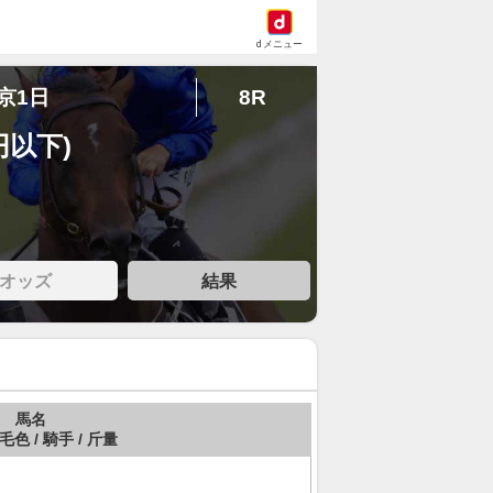
dメニュー
中京1日
8R
円以下)
オッズ
結果
馬名
 毛色 / 騎手 / 斤量