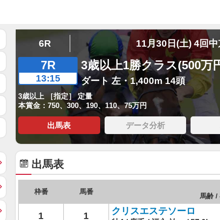
6R
11月30日(土) 4回
7R
3歳以上1勝クラス(500万
13:15
ダート 左・1,400m 14頭
3歳以上 ［指定］ 定量
本賞金：750、300、190、110、75万円
出馬表
データ分析
出馬表
枠番
馬番
馬齢 /
クリスエステソーロ
1
1