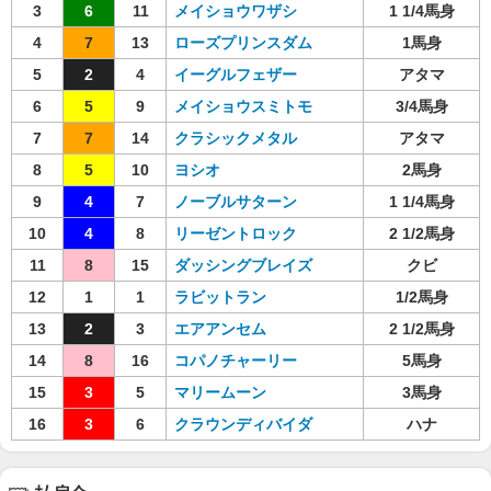
3
6
11
メイショウワザシ
1 1/4馬身
4
7
13
ローズプリンスダム
1馬身
5
2
4
イーグルフェザー
アタマ
6
5
9
メイショウスミトモ
3/4馬身
7
7
14
クラシックメタル
アタマ
8
5
10
ヨシオ
2馬身
9
4
7
ノーブルサターン
1 1/4馬身
10
4
8
リーゼントロック
2 1/2馬身
11
8
15
ダッシングブレイズ
クビ
12
1
1
ラビットラン
1/2馬身
13
2
3
エアアンセム
2 1/2馬身
14
8
16
コパノチャーリー
5馬身
15
3
5
マリームーン
3馬身
16
3
6
クラウンディバイダ
ハナ