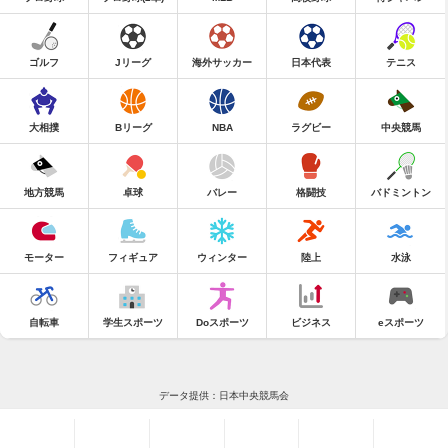
ゴルフ
Jリーグ
海外サッカー
日本代表
テニス
大相撲
Bリーグ
NBA
ラグビー
中央競馬
地方競馬
卓球
バレー
格闘技
バドミントン
モーター
フィギュア
ウィンター
陸上
水泳
自転車
学生スポーツ
Doスポーツ
ビジネス
eスポーツ
データ提供：日本中央競馬会