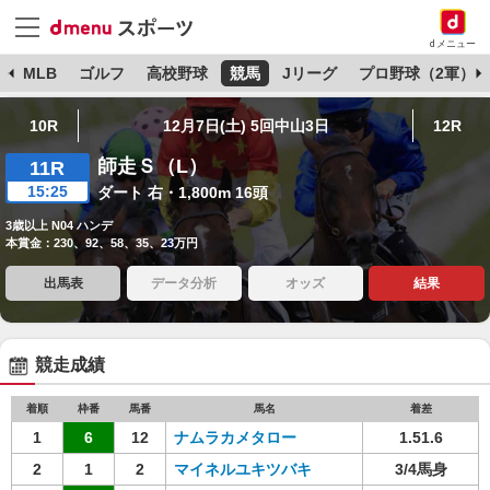
dメニュー
球
MLB
ゴルフ
高校野球
競馬
Jリーグ
プロ野球（2軍）
10R
12月7日(土) 5回中山3日
12R
師走Ｓ（L）
11R
15:25
ダート 右・1,800m 16頭
3歳以上 N04 ハンデ
本賞金：230、92、58、35、23万円
出馬表
データ分析
オッズ
結果
競走成績
着順
枠番
馬番
馬名
着差
1
6
12
ナムラカメタロー
1.51.6
2
1
2
マイネルユキツバキ
3/4馬身