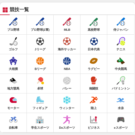
競技一覧
プロ野球
プロ野球(2軍)
MLB
高校野球
侍ジャパン
ゴルフ
Jリーグ
海外サッカー
日本代表
テニス
大相撲
Bリーグ
NBA
ラグビー
中央競馬
地方競馬
卓球
バレー
格闘技
バドミントン
モーター
フィギュア
ウィンター
陸上
水泳
自転車
学生スポーツ
Doスポーツ
ビジネス
eスポーツ