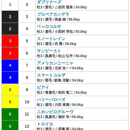
ダブリナーズ
1
2
牡3 / 栗毛 / △岩田 望来 / 54.0kg
ブルベアカンデラ
2
3
牡3 / 鹿毛 / 高倉 稜 / 56.0kg
ベッロコルサ
2
4
牡3 / 鹿毛 / ☆西村 淳也 / 55.0kg
スノートレイン
3
5
牡3 / 鹿毛 / 武 豊 / 56.0kg
サンビースト
3
6
牡3 / 黒鹿毛 / 松山 弘平 / 56.0kg
アメリカンニーニャ
4
7
牝3 / 鹿毛 / 北村 友一 / 54.0kg
スマートコルザ
4
8
牝3 / 栗毛 / 鮫島 克駿 / 54.0kg
ビアイ
5
9
牝3 / 青鹿毛 / 和田 竜二 / 54.0kg
ハリーバローズ
5
10
牡3 / 鹿毛 / 川田 将雅 / 56.0kg
ニホンピログルーヴ
6
11
牡3 / 黒鹿毛 / 酒井 学 / 56.0kg
トロイカ
6
12
牡3 / 鹿毛 / △斎藤 新 / 54.0kg