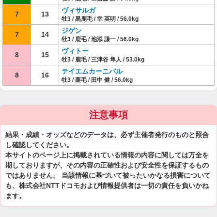
ヴィサルガ
7
13
牡3 / 黒鹿毛 / 幸 英明 / 56.0kg
ジゲン
7
14
牡3 / 鹿毛 / 池添 謙一 / 56.0kg
ヴィトー
8
15
牡3 / 鹿毛 / 三津谷 隼人 / 53.0kg
テイエムカーニバル
8
16
牡3 / 栗毛 / 田中 健 / 56.0kg
注意事項
結果・成績・オッズなどのデータは、必ず主催者発行のものと照合
し確認してください。
本サイトのページ上に掲載されている情報の内容に関しては万全を
期しておりますが、その内容の正確性および安全性を保証するもの
ではありません。 当該情報に基づいて被ったいかなる損害について
も、株式会社NTTドコモおよび情報提供者は一切の責任を負いかね
ます。