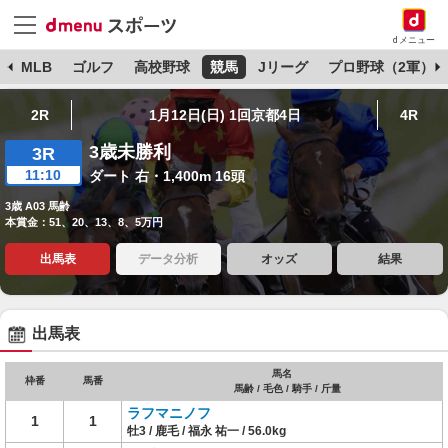
dメニュー
球
MLB
ゴルフ
高校野球
競馬
Jリーグ
プロ野球（2軍）
2R
1月12日(日) 1回京都4日
4R
3歳未勝利
3R
11:10
ダート 右・1,400m 16頭
3歳 A03 馬齢
本賞金：51、20、13、8、5万円
出馬表
データ分析
オッズ
結果
出馬表
馬名
枠番
馬番
馬齢 / 毛色 / 騎手 / 斤量
ラフマニノフ
1
1
牡3 / 鹿毛 / 福永 祐一 / 56.0kg