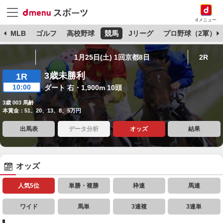
dメニュー
球
MLB
ゴルフ
高校野球
競馬
Jリーグ
プロ野球（2軍）
1月25日(土) 1回京都8日
2R
3歳未勝利
1R
10:00
ダート 右・1,900m 10頭
3歳 003 馬齢
本賞金：51、20、13、8、5万円
出馬表
データ分析
オッズ
結果
オッズ
人気5位
単勝・複勝
枠連
馬連
ワイド
馬単
3連複
3連単