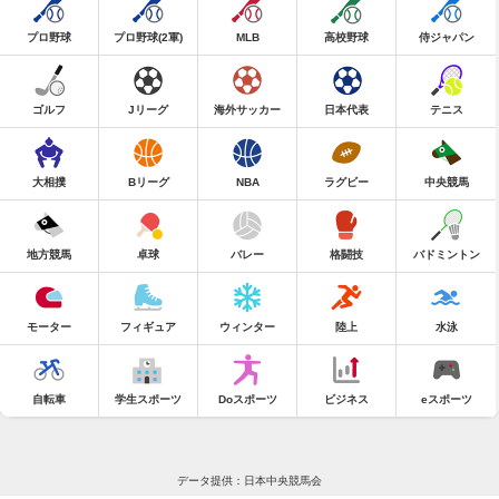
プロ野球
プロ野球(2軍)
MLB
高校野球
侍ジャパン
ゴルフ
Jリーグ
海外サッカー
日本代表
テニス
大相撲
Bリーグ
NBA
ラグビー
中央競馬
地方競馬
卓球
バレー
格闘技
バドミントン
モーター
フィギュア
ウィンター
陸上
水泳
自転車
学生スポーツ
Doスポーツ
ビジネス
eスポーツ
データ提供：日本中央競馬会