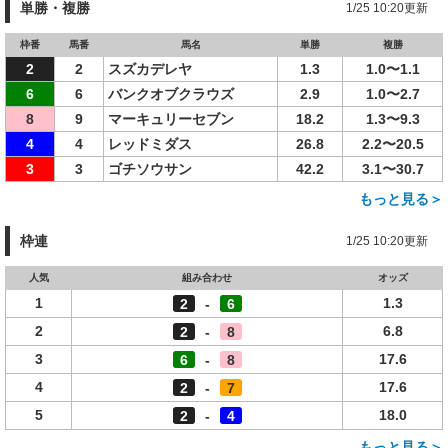
単勝・複勝
1/25 10:20更新
枠番
馬番
馬名
単勝
複勝
2
2
スズカデレヤ
1.3
1.0〜1.1
6
6
バンクオブクラウズ
2.9
1.0〜2.7
8
9
マーキュリーセブン
18.2
1.3〜9.3
4
4
レッドミダス
26.8
2.2〜20.5
3
3
ゴチソウサン
42.2
3.1〜30.7
もっと見る＞
枠連
1/25 10:20更新
人気
組み合わせ
オッズ
1
1.3
2
-
6
2
6.8
2
-
8
3
17.6
6
-
8
4
17.6
2
-
7
5
18.0
2
-
4
もっと見る＞