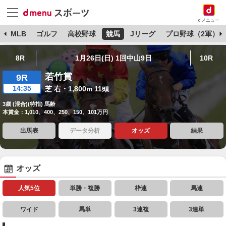
dメニュー
球
MLB
ゴルフ
高校野球
競馬
Jリーグ
プロ野球（2軍）
8R
1月26日(日) 1回中山9日
10R
若竹賞
9R
14:35
芝 右・1,800m 11頭
3歳 (混合)(特指) 馬齢
本賞金：1,010、400、250、150、101万円
出馬表
データ分析
オッズ
結果
オッズ
人気5位
単勝・複勝
枠連
馬連
ワイド
馬単
3連複
3連単