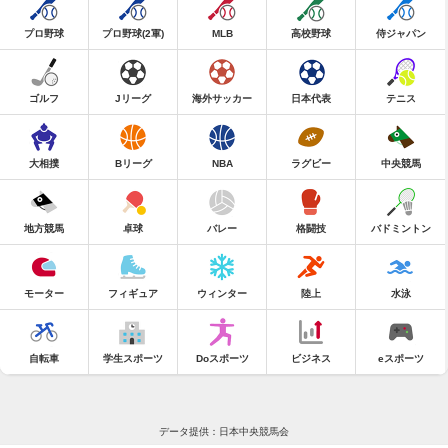
プロ野球
プロ野球(2軍)
MLB
高校野球
侍ジャパン
ゴルフ
Jリーグ
海外サッカー
日本代表
テニス
大相撲
Bリーグ
NBA
ラグビー
中央競馬
地方競馬
卓球
バレー
格闘技
バドミントン
モーター
フィギュア
ウィンター
陸上
水泳
自転車
学生スポーツ
Doスポーツ
ビジネス
eスポーツ
データ提供：日本中央競馬会