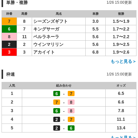
単勝・複勝
1/26 15:00更新
枠番
馬番
馬名
単勝
複勝
7
8
シーズンズギフト
3.0
1.5〜1.9
6
7
キングサーガ
5.5
1.7〜2.2
8
11
ペルラネーラ
5.6
1.7〜2.2
2
2
ウインマリリン
5.6
1.9〜2.5
3
3
アカイイト
6.8
1.9〜2.6
もっと見る＞
枠連
1/26 15:00更新
人気
組み合わせ
オッズ
1
6.5
6
-
7
2
6.6
7
-
8
3
7.8
6
-
8
4
11.1
2
-
7
5
13.4
2
-
6
もっと見る＞