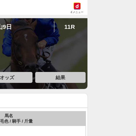
dメニュー
山9日
11R
オッズ
結果
馬名
 毛色 / 騎手 / 斤量