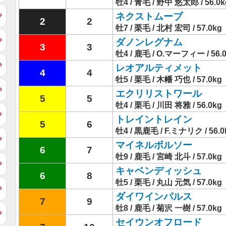
牡4 / 青毛 / 野中 悠太郎 / 56.0k
ネクストムーブ
2
2
牡7 / 栗毛 / 北村 宏司 / 57.0kg
ダノンレグナム
3
3
牡4 / 鹿毛 / O.マーフィー / 56.
レオアルティメット
4
4
牡5 / 栗毛 / 木幡 巧也 / 57.0kg
エクリリストワール
5
5
牡4 / 栗毛 / 川田 将雅 / 56.0kg
トレイントレイン
5
6
牡4 / 黒鹿毛 / F.ミナリク / 56.0
マイネルボルソー
6
7
牡9 / 鹿毛 / 宮崎 北斗 / 57.0kg
キャベンディッシュ
6
8
牡5 / 栗毛 / 丸山 元気 / 57.0kg
ダイワインパルス
7
9
牡8 / 鹿毛 / 菊沢 一樹 / 57.0kg
セイウンオフロード