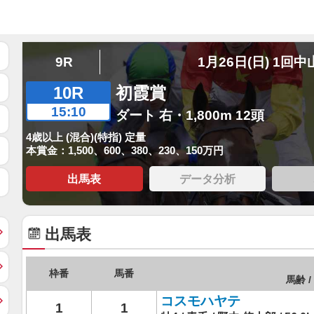
9R
1月26日(日) 1回中
10R
初霞賞
15:10
ダート 右・1,800m 12頭
4歳以上 (混合)(特指) 定量
本賞金：1,500、600、380、230、150万円
出馬表
データ分析
出馬表
枠番
馬番
馬齢 /
コスモハヤテ
1
1