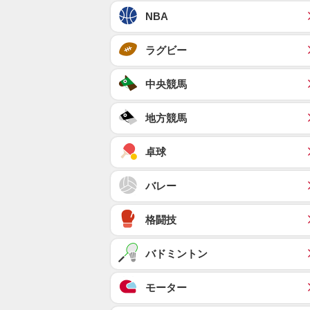
NBA
ラグビー
中央競馬
地方競馬
卓球
バレー
格闘技
バドミントン
モーター