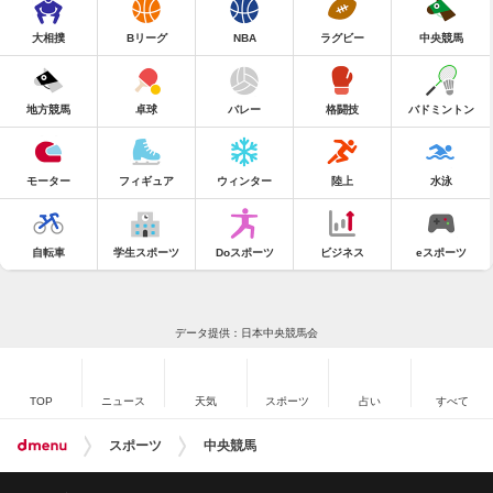
大相撲
Bリーグ
NBA
ラグビー
中央競馬
地方競馬
卓球
バレー
格闘技
バドミントン
モーター
フィギュア
ウィンター
陸上
水泳
自転車
学生スポーツ
Doスポーツ
ビジネス
eスポーツ
データ提供：日本中央競馬会
TOP
ニュース
天気
スポーツ
占い
すべて
スポーツ
中央競馬