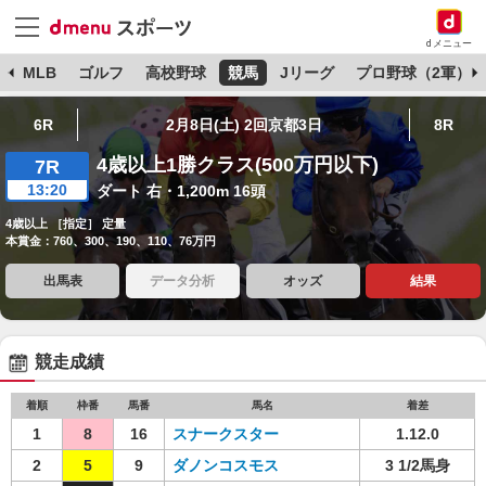
dメニュー
球
MLB
ゴルフ
高校野球
競馬
Jリーグ
プロ野球（2軍）
6R
2月8日(土) 2回京都3日
8R
4歳以上1勝クラス(500万円以下)
7R
13:20
ダート 右・1,200m 16頭
4歳以上 ［指定］ 定量
本賞金：760、300、190、110、76万円
出馬表
データ分析
オッズ
結果
競走成績
着順
枠番
馬番
馬名
着差
1
8
16
スナークスター
1.12.0
2
5
9
ダノンコスモス
3 1/2馬身