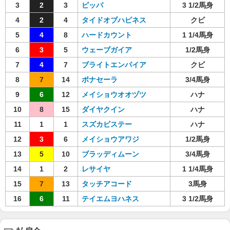
3
2
3
ピッパ
3 1/2馬身
4
2
4
タイドオブハピネス
クビ
5
4
8
ハードカウント
1 1/4馬身
6
3
5
ウェーブガイア
1/2馬身
7
4
7
ブライトエンパイア
クビ
8
7
14
ボナセーラ
3/4馬身
9
6
12
メイショウオオヅツ
ハナ
10
8
15
ダイヤクイン
ハナ
11
1
1
スズカビステー
ハナ
12
3
6
メイショウアワジ
1/2馬身
13
5
10
ブラッディムーン
3/4馬身
14
1
2
レサイヤ
1 1/4馬身
15
7
13
タッチアコード
3馬身
16
6
11
テイエムヨハネス
3 1/2馬身