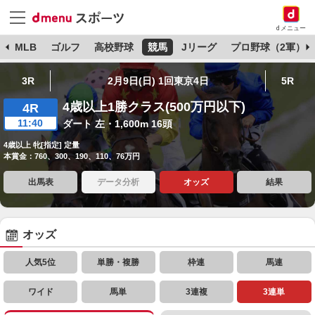
dメニュー
球
MLB
ゴルフ
高校野球
競馬
Jリーグ
プロ野球（2軍）
3R
2月9日(日) 1回東京4日
5R
4歳以上1勝クラス(500万円以下)
4R
11:40
ダート 左・1,600m 16頭
4歳以上 牝[指定] 定量
本賞金：760、300、190、110、76万円
出馬表
データ分析
オッズ
結果
オッズ
人気5位
単勝・複勝
枠連
馬連
ワイド
馬単
3連複
3連単