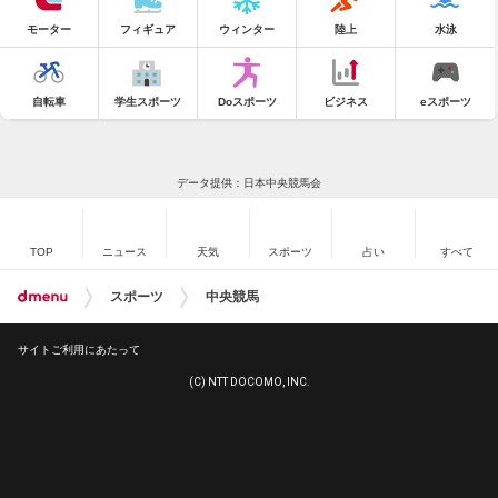
モーター
フィギュア
ウィンター
陸上
水泳
自転車
学生スポーツ
Doスポーツ
ビジネス
eスポーツ
データ提供：日本中央競馬会
TOP
ニュース
天気
スポーツ
占い
すべて
スポーツ
中央競馬
サイトご利用にあたって
(C) NTT DOCOMO, INC.