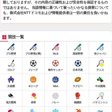
期しておりますが、その内容の正確性および安全性を保証するもの
ではありません。 当該情報に基づいて被ったいかなる損害について
も、株式会社NTTドコモおよび情報提供者は一切の責任を負いかね
ます。
競技一覧
プロ野球
プロ野球(2軍)
MLB
高校野球
侍ジャパン
ゴルフ
Jリーグ
海外サッカー
日本代表
テニス
大相撲
Bリーグ
NBA
ラグビー
中央競馬
地方競馬
卓球
バレー
格闘技
バドミントン