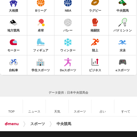
大相撲
Bリーグ
NBA
ラグビー
中央競馬
地方競馬
卓球
バレー
格闘技
バドミントン
モーター
フィギュア
ウィンター
陸上
水泳
自転車
学生スポーツ
Doスポーツ
ビジネス
eスポーツ
データ提供：日本中央競馬会
TOP
ニュース
天気
スポーツ
占い
すべて
スポーツ
中央競馬