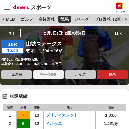
dメニュー
球
MLB
ゴルフ
高校野球
競馬
Jリーグ
プロ野球（2軍）
9R
2月9日(日) 2回京都4日
11R
山城ステークス
10R
15:00
芝 右・1,200m 16頭
4歳以上 (混合)(特指) 定量
本賞金：1,820、730、460、270、182万円
出馬表
データ分析
オッズ
結果
競走成績
着順
枠番
馬番
馬名
着差
1
7
13
プリディカメント
1.09.6
2
6
12
イオラニ
1/2馬身