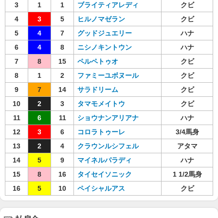
3
1
1
ブライティアレディ
クビ
4
3
5
ヒルノマゼラン
クビ
5
4
7
グッドジュエリー
ハナ
6
4
8
ニシノキントウン
ハナ
7
8
15
ペルペトゥオ
クビ
8
1
2
ファミーユボヌール
クビ
9
7
14
サラドリーム
クビ
10
2
3
タマモメイトウ
クビ
11
6
11
ショウナンアリアナ
ハナ
12
3
6
コロラトゥーレ
3/4馬身
13
2
4
クラウンルシフェル
アタマ
14
5
9
マイネルパラディ
ハナ
15
8
16
タイセイソニック
1 1/2馬身
16
5
10
ペイシャルアス
クビ