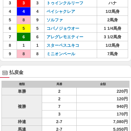
3
3
3
トゥインクルリーフ
ハナ
4
4
4
ペイシャクレア
1/2馬身
5
8
9
ソルファ
2馬身
6
5
5
コパノジョウオー
1 1/4馬身
7
6
6
アレグレモエティー
3 1/2馬身
8
1
1
スターペスユキコ
1/2馬身
9
8
8
ミニオンペール
7馬身
払戻金
種類
馬番
金額
単勝
2
220円
2
120円
複勝
7
940円
3
170円
枠連
2-7
7,080円
馬連
2-7
5,050円