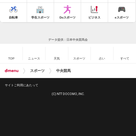
自転車
学生スポーツ
Doスポーツ
ビジネス
eスポーツ
データ提供：日本中央競馬会
TOP
ニュース
天気
スポーツ
占い
すべて
スポーツ
中央競馬
サイトご利用にあたって
(C) NTT DOCOMO, INC.