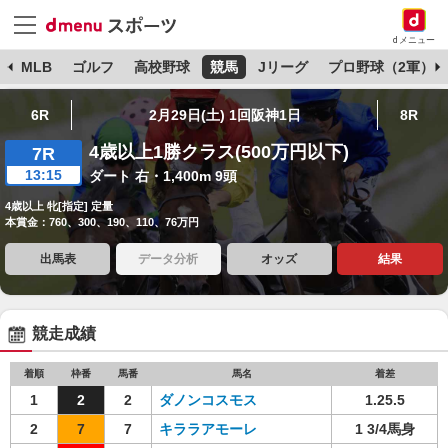
dメニュー
球
MLB
ゴルフ
高校野球
競馬
Jリーグ
プロ野球（2軍）
6R
2月29日(土) 1回阪神1日
8R
4歳以上1勝クラス(500万円以下)
7R
13:15
ダート 右・1,400m 9頭
4歳以上 牝[指定] 定量
本賞金：760、300、190、110、76万円
出馬表
データ分析
オッズ
結果
競走成績
着順
枠番
馬番
馬名
着差
1
2
2
ダノンコスモス
1.25.5
2
7
7
キララアモーレ
1 3/4馬身