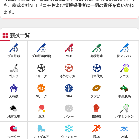
も、株式会社NTTドコモおよび情報提供者は一切の責任を負いかね
ます。
競技一覧
プロ野球
プロ野球(2軍)
MLB
高校野球
侍ジャパン
ゴルフ
Jリーグ
海外サッカー
日本代表
テニス
大相撲
Bリーグ
NBA
ラグビー
中央競馬
地方競馬
卓球
バレー
格闘技
バドミントン
モーター
フィギュア
ウィンター
陸上
水泳