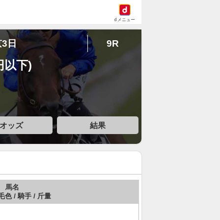
dメニュー
京3日
9R
円以下)
オッズ
結果
馬名
毛色 / 騎手 / 斤量