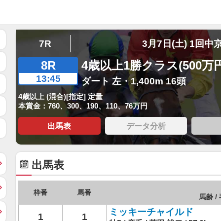
7R
3月7日(土) 1回中
8R
4歳以上1勝クラス(500万
13:45
ダート 左・1,400m 16頭
4歳以上 (混合)[指定] 定量
本賞金：760、300、190、110、76万円
出馬表
データ分析
出馬表
枠番
馬番
馬齢 / 
ミッキーチャイルド
1
1