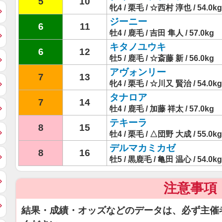
5
10
牝4 / 栗毛 / ☆西村 淳也 / 54.0kg
ジーニー
6
11
牡4 / 鹿毛 / 吉田 隼人 / 57.0kg
キタノユウキ
6
12
牡5 / 鹿毛 / ☆斎藤 新 / 56.0kg
アヴォンリー
7
13
牝4 / 栗毛 / ☆川又 賢治 / 54.0kg
タナロア
7
14
牡4 / 鹿毛 / 加藤 祥太 / 57.0kg
テキーラ
8
15
牡4 / 栗毛 / △団野 大成 / 55.0kg
デルマカミカゼ
8
16
牡5 / 黒鹿毛 / 亀田 温心 / 54.0kg
注意事項
結果・成績・オッズなどのデータは、必ず主催