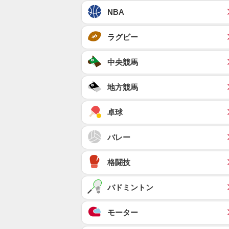
NBA
ラグビー
中央競馬
地方競馬
卓球
バレー
格闘技
バドミントン
モーター