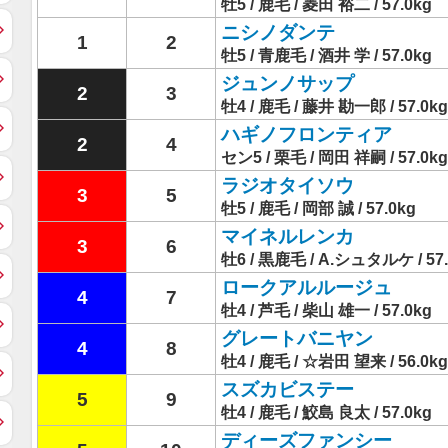
牡5 / 鹿毛 / 菱田 裕二 / 57.0kg
ニシノダンテ
1
2
牡5 / 青鹿毛 / 酒井 学 / 57.0kg
ジュンノサップ
2
3
牡4 / 鹿毛 / 藤井 勘一郎 / 57.0kg
ハギノフロンティア
2
4
セン5 / 栗毛 / 岡田 祥嗣 / 57.0kg
ラジオタイソウ
3
5
牡5 / 鹿毛 / 岡部 誠 / 57.0kg
マイネルレンカ
3
6
牡6 / 黒鹿毛 / A.シュタルケ / 57.
ロークアルルージュ
4
7
牡4 / 芦毛 / 柴山 雄一 / 57.0kg
グレートバニヤン
4
8
牡4 / 鹿毛 / ☆岩田 望来 / 56.0kg
スズカビステー
5
9
牡4 / 鹿毛 / 鮫島 良太 / 57.0kg
ディーズファンシー