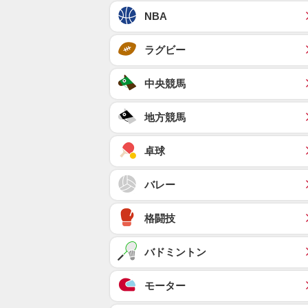
NBA
ラグビー
中央競馬
地方競馬
卓球
バレー
格闘技
バドミントン
モーター