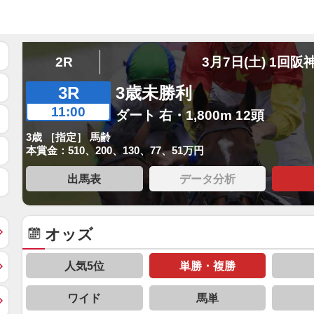
2R
3月7日(土) 1回阪
3R
3歳未勝利
11:00
ダート 右・1,800m 12頭
3歳 ［指定］ 馬齢
本賞金：510、200、130、77、51万円
出馬表
データ分析
オッズ
人気5位
単勝・複勝
ワイド
馬単