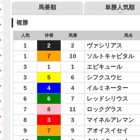
馬番順
単勝人気順
複勝
人気
枠番
馬番
馬名
1
2
2
ヴァシリアス
1
7
10
ソルトキャピタル
3
1
1
エピキュール
3
5
6
シフクユウヒ
5
4
4
イルミネーター
6
6
7
レッドシリウス
7
8
11
ロックグラス
8
3
3
マイネルアレマン
9
7
9
アオイスイセイ