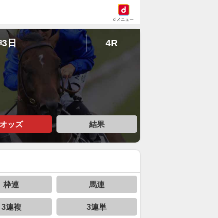
dメニュー
神3日
4R
オッズ
結果
枠連
馬連
3連複
3連単