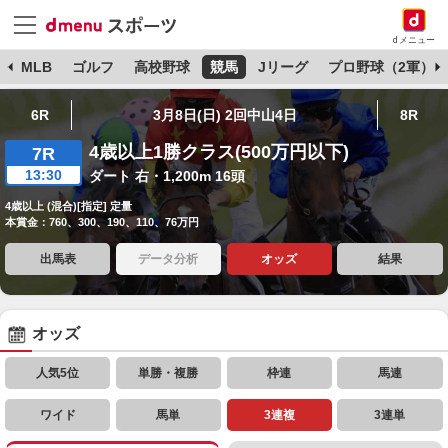
dメニュー
球
MLB
ゴルフ
高校野球
競馬
Jリーグ
プロ野球（2軍）
6R
3月8日(日) 2回中山4日
8R
4歳以上1勝クラス(500万円以下)
7R
13:30
ダート 右・1,200m 16頭
4歳以上 (混合)[指定] 定量
本賞金：760、300、190、110、76万円
出馬表
データ分析
オッズ
結果
オッズ
人気5位
単勝・複勝
枠連
馬連
ワイド
馬単
3連複
3連単