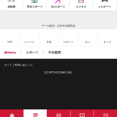
自転車
学生スポーツ
Doスポーツ
ビジネス
eスポーツ
データ提供：日本中央競馬会
TOP
ニュース
天気
スポーツ
占い
すべて
スポーツ
中央競馬
サイトご利用にあたって
(C) NTT DOCOMO, INC.