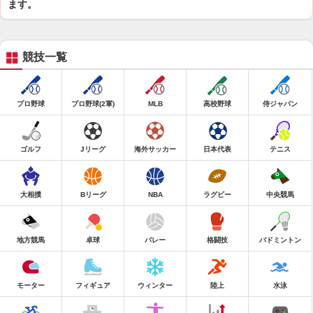
ます。
競技一覧
プロ野球
プロ野球(2軍)
MLB
高校野球
侍ジャパン
ゴルフ
Jリーグ
海外サッカー
日本代表
テニス
大相撲
Bリーグ
NBA
ラグビー
中央競馬
地方競馬
卓球
バレー
格闘技
バドミントン
モーター
フィギュア
ウィンター
陸上
水泳