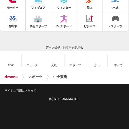
モーター
フィギュア
ウィンター
陸上
水泳
自転車
学生スポーツ
Doスポーツ
ビジネス
eスポーツ
データ提供：日本中央競馬会
TOP
ニュース
天気
スポーツ
占い
すべて
スポーツ
中央競馬
サイトご利用にあたって
(C) NTT DOCOMO, INC.