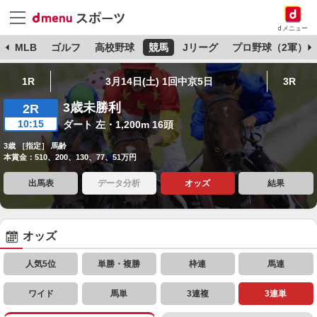
dメニュー
球
MLB
ゴルフ
高校野球
競馬
Jリーグ
プロ野球（2軍）
1R
3月14日(土) 1回中京5日
3R
3歳未勝利
2R
10:15
ダート 左・1,200m 16頭
3歳 ［指定］ 馬齢
本賞金：510、200、130、77、51万円
出馬表
データ分析
オッズ
結果
オッズ
人気5位
単勝・複勝
枠連
馬連
ワイド
馬単
3連複
3連単