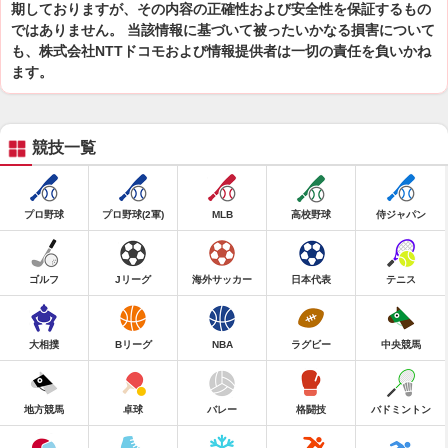
期しておりますが、その内容の正確性および安全性を保証するもの
ではありません。 当該情報に基づいて被ったいかなる損害について
も、株式会社NTTドコモおよび情報提供者は一切の責任を負いかね
ます。
競技一覧
プロ野球
プロ野球(2軍)
MLB
高校野球
侍ジャパン
ゴルフ
Jリーグ
海外サッカー
日本代表
テニス
大相撲
Bリーグ
NBA
ラグビー
中央競馬
地方競馬
卓球
バレー
格闘技
バドミントン