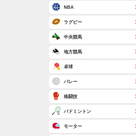
NBA
ラグビー
中央競馬
地方競馬
卓球
バレー
格闘技
バドミントン
モーター