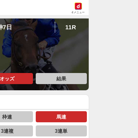
dメニュー
神7日
11R
オッズ
結果
枠連
馬連
3連複
3連単