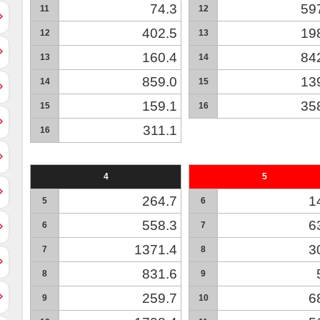
74.3
59
11
12
402.5
19
12
13
160.4
84
13
14
859.0
13
14
15
159.1
35
15
16
311.1
16
4
5
264.7
1
5
6
558.3
6
6
7
1371.4
3
7
8
831.6
8
9
259.7
6
9
10