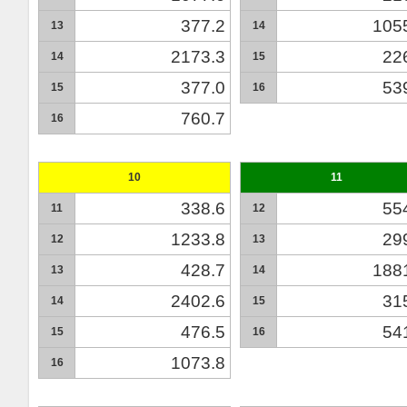
377.2
105
13
14
2173.3
22
14
15
377.0
53
15
16
760.7
16
10
11
338.6
55
11
12
1233.8
29
12
13
428.7
188
13
14
2402.6
31
14
15
476.5
54
15
16
1073.8
16