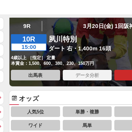
9R
3月20日(金) 1回阪
10R
夙川特別
15:00
ダート 右・1,400m 16頭
4歳以上 ［指定］ 定量
本賞金：1,500、600、380、230、150万円
出馬表
データ分析
オッズ
人気5位
単勝・複勝
ワイド
馬単