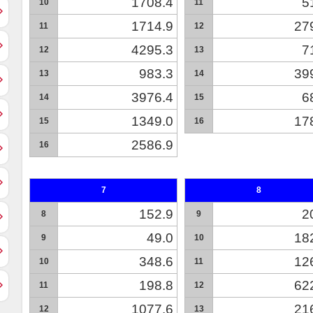
1708.4
5
10
11
1714.9
27
11
12
4295.3
7
12
13
983.3
39
13
14
3976.4
6
14
15
1349.0
17
15
16
2586.9
16
7
8
152.9
2
8
9
49.0
18
9
10
348.6
12
10
11
198.8
62
11
12
1077.6
21
12
13