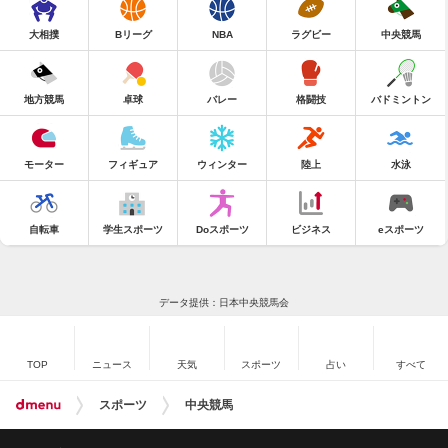
大相撲
Bリーグ
NBA
ラグビー
中央競馬
地方競馬
卓球
バレー
格闘技
バドミントン
モーター
フィギュア
ウィンター
陸上
水泳
自転車
学生スポーツ
Doスポーツ
ビジネス
eスポーツ
データ提供：日本中央競馬会
TOP
ニュース
天気
スポーツ
占い
すべて
スポーツ
中央競馬