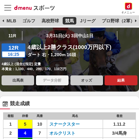
dメニュー
球
MLB
ゴルフ
高校野球
競馬
Jリーグ
プロ野球（2軍）
11R
3月31日(火) 3回中山1日
4歳以上2勝クラス(1000万円以下)
12R
16:25
ダート 右・1,200m 16頭
4歳以上 (混合)[指定] 定量
本賞金：1,100、440、280、170、110万円
出馬表
データ分析
オッズ
結果
競走成績
着順
枠番
馬番
馬名
着差
1
5
10
スナークスター
1.11.2
2
4
7
オルクリスト
3/4馬身