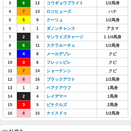
3
6
12
コウギョウブライト
1/2馬身
4
7
13
ロジヒューズ
ハナ
5
5
9
クーリュ
1/2馬身
6
1
1
ダノンチャンス
アタマ
7
2
3
サンライズチャージ
1 1/4馬身
8
6
11
ステラルーチェ
1/2馬身
9
4
8
メールデゾレ
クビ
10
3
6
フレッシビレ
クビ
11
7
14
ショーテンシ
クビ
12
8
16
ブラックアウト
1/2馬身
13
1
2
ベアクアウフ
1馬身
14
2
4
レイデマー
1馬身
15
3
5
ピナクルズ
2馬身
16
8
15
ナイスドゥ
1/2馬身