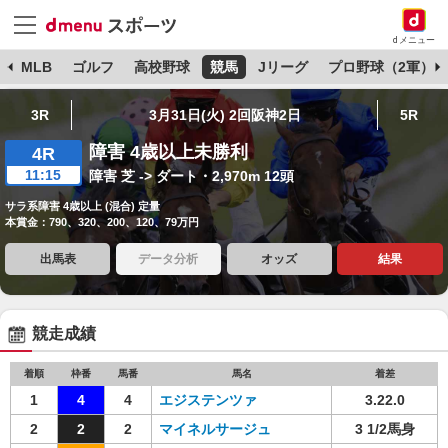
dメニュー
球
MLB
ゴルフ
高校野球
競馬
Jリーグ
プロ野球（2軍）
3R
3月31日(火) 2回阪神2日
5R
障害 4歳以上未勝利
4R
11:15
障害 芝 -> ダート・2,970m 12頭
サラ系障害 4歳以上 (混合) 定量
本賞金：790、320、200、120、79万円
出馬表
データ分析
オッズ
結果
競走成績
着順
枠番
馬番
馬名
着差
1
4
4
エジステンツァ
3.22.0
2
2
2
マイネルサージュ
3 1/2馬身