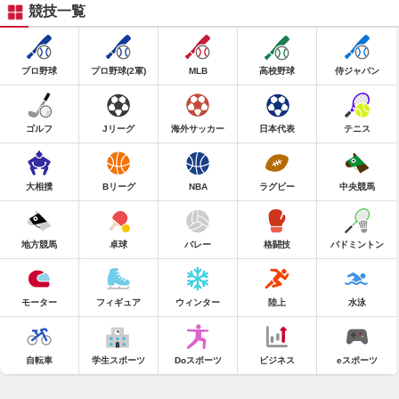
競技一覧
プロ野球
プロ野球(2軍)
MLB
高校野球
侍ジャパン
ゴルフ
Jリーグ
海外サッカー
日本代表
テニス
大相撲
Bリーグ
NBA
ラグビー
中央競馬
地方競馬
卓球
バレー
格闘技
バドミントン
モーター
フィギュア
ウィンター
陸上
水泳
自転車
学生スポーツ
Doスポーツ
ビジネス
eスポーツ