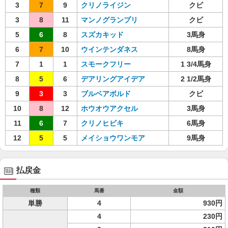
3
7
9
クリノライジン
クビ
3
8
11
マンノグランプリ
クビ
5
6
8
スズカキッド
3馬身
6
7
10
ウインテンダネス
8馬身
7
1
1
スモークフリー
1 3/4馬身
8
5
6
デアリングアイデア
2 1/2馬身
9
3
3
ブルベアボルド
クビ
10
8
12
ホウオウアクセル
3馬身
11
6
7
クリノヒビキ
6馬身
12
5
5
メイショウワンモア
9馬身
払戻金
種類
馬番
金額
単勝
4
930円
4
230円