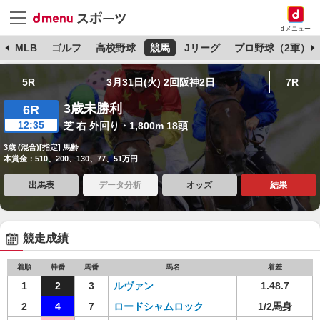
dメニュー
球
MLB
ゴルフ
高校野球
競馬
Jリーグ
プロ野球（2軍）
5R
3月31日(火) 2回阪神2日
7R
3歳未勝利
6R
12:35
芝 右 外回り・1,800m 18頭
3歳 (混合)[指定] 馬齢
本賞金：510、200、130、77、51万円
出馬表
データ分析
オッズ
結果
競走成績
着順
枠番
馬番
馬名
着差
1
2
3
ルヴァン
1.48.7
2
4
7
ロードシャムロック
1/2馬身