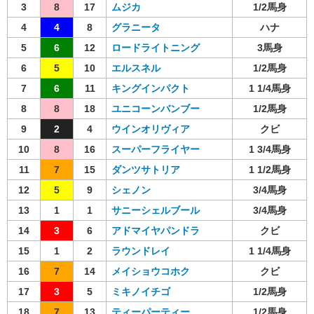
3
8
17
ムジカ
1/2馬身
4
4
8
グラニータ
ハナ
5
6
12
ロードライトニング
3馬身
6
5
10
エルスネル
1/2馬身
7
6
11
キングインパクト
1 1/4馬身
8
8
18
ユニコーンバンブー
1/2馬身
9
2
4
ウインオリヴィア
クビ
10
8
16
スーパーフライヤー
1 3/4馬身
11
7
15
ダンツサトリア
1 1/2馬身
12
5
9
シェノン
3/4馬身
13
1
1
サニーシェルブール
3/4馬身
14
3
6
アドマイヤパンドラ
クビ
15
1
2
ラウンドレイ
1 1/4馬身
16
7
14
メイショウコホク
クビ
17
3
5
ミキノイチゴ
1/2馬身
18
7
13
ティーパーティー
1/2馬身