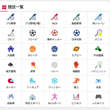
競技一覧
プロ野球
プロ野球(2軍)
MLB
高校野球
侍ジャパン
ゴルフ
Jリーグ
海外サッカー
日本代表
テニス
大相撲
Bリーグ
NBA
ラグビー
中央競馬
地方競馬
卓球
バレー
格闘技
バドミントン
モーター
フィギュア
ウィンター
陸上
水泳
自転車
学生スポーツ
Doスポーツ
ビジネス
eスポーツ