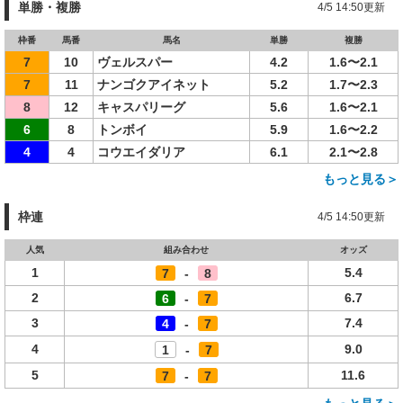
単勝・複勝
4/5 14:50更新
枠番
馬番
馬名
単勝
複勝
7
10
ヴェルスパー
4.2
1.6〜2.1
7
11
ナンゴクアイネット
5.2
1.7〜2.3
8
12
キャスパリーグ
5.6
1.6〜2.1
6
8
トンボイ
5.9
1.6〜2.2
4
4
コウエイダリア
6.1
2.1〜2.8
もっと見る＞
枠連
4/5 14:50更新
人気
組み合わせ
オッズ
1
5.4
7
-
8
2
6.7
6
-
7
3
7.4
4
-
7
4
9.0
1
-
7
5
11.6
7
-
7