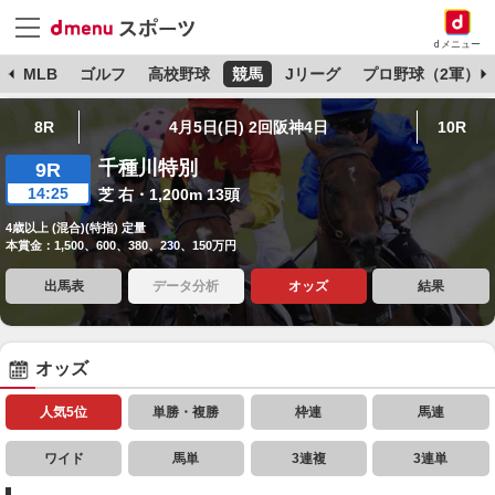
dメニュー
球
MLB
ゴルフ
高校野球
競馬
Jリーグ
プロ野球（2軍）
8R
4月5日(日) 2回阪神4日
10R
千種川特別
9R
14:25
芝 右・1,200m 13頭
4歳以上 (混合)(特指) 定量
本賞金：1,500、600、380、230、150万円
出馬表
データ分析
オッズ
結果
オッズ
人気5位
単勝・複勝
枠連
馬連
ワイド
馬単
3連複
3連単