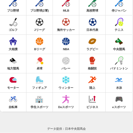
プロ野球
プロ野球(2軍)
MLB
高校野球
侍ジャパン
ゴルフ
Jリーグ
海外サッカー
日本代表
テニス
大相撲
Bリーグ
NBA
ラグビー
中央競馬
地方競馬
卓球
バレー
格闘技
バドミントン
モーター
フィギュア
ウィンター
陸上
水泳
自転車
学生スポーツ
Doスポーツ
ビジネス
eスポーツ
データ提供：日本中央競馬会