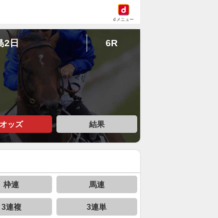
dメニュー
島2日
6R
オッズ
結果
枠連
馬連
3連複
3連単