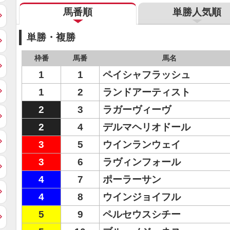
馬番順
単勝人気順
単勝・複勝
枠番
馬番
馬名
1
1
ペイシャフラッシュ
1
2
ランドアーティスト
2
3
ラガーヴィーヴ
2
4
デルマヘリオドール
3
5
ウインランウェイ
3
6
ラヴィンフォール
4
7
ポーラーサン
4
8
ウインジョイフル
5
9
ペルセウスシチー