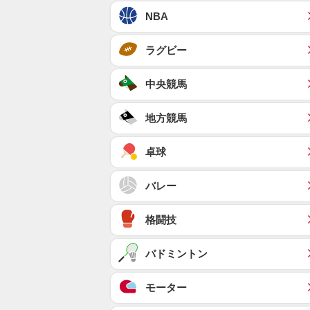
NBA
ラグビー
中央競馬
地方競馬
卓球
バレー
格闘技
バドミントン
モーター