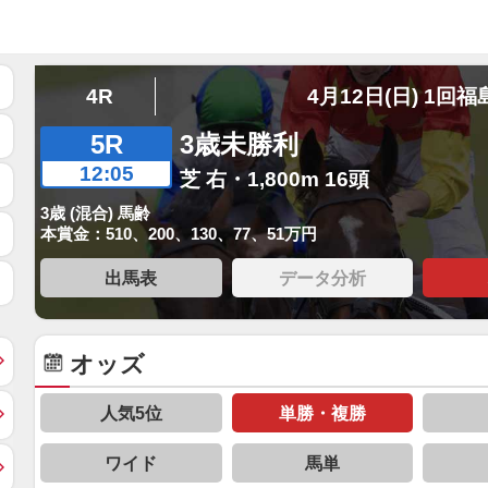
4R
4月12日(日) 1回福
5R
3歳未勝利
12:05
芝 右・1,800m 16頭
3歳 (混合) 馬齢
本賞金：510、200、130、77、51万円
出馬表
データ分析
オッズ
人気5位
単勝・複勝
ワイド
馬単