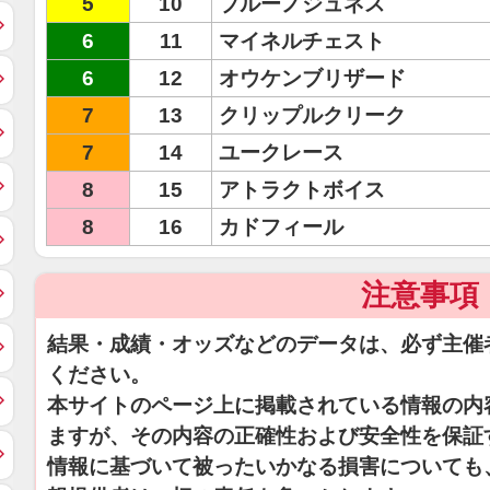
5
10
ブルーノジュネス
6
11
マイネルチェスト
6
12
オウケンブリザード
7
13
クリップルクリーク
7
14
ユークレース
8
15
アトラクトボイス
8
16
カドフィール
注意事項
結果・成績・オッズなどのデータは、必ず主催
ください。
本サイトのページ上に掲載されている情報の内
ますが、その内容の正確性および安全性を保証
情報に基づいて被ったいかなる損害についても