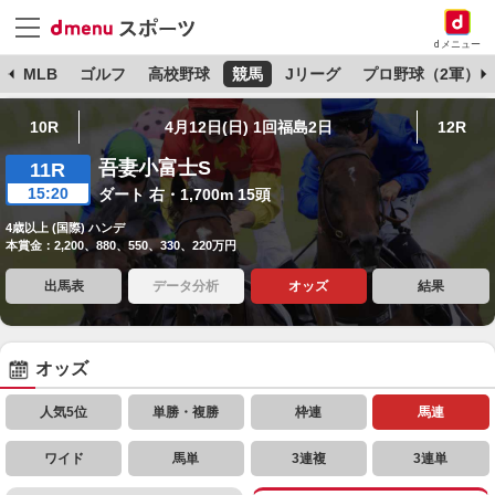
dメニュー
球
MLB
ゴルフ
高校野球
競馬
Jリーグ
プロ野球（2軍）
10R
4月12日(日) 1回福島2日
12R
吾妻小富士S
11R
15:20
ダート 右・1,700m 15頭
4歳以上 (国際) ハンデ
本賞金：2,200、880、550、330、220万円
出馬表
データ分析
オッズ
結果
オッズ
人気5位
単勝・複勝
枠連
馬連
ワイド
馬単
3連複
3連単