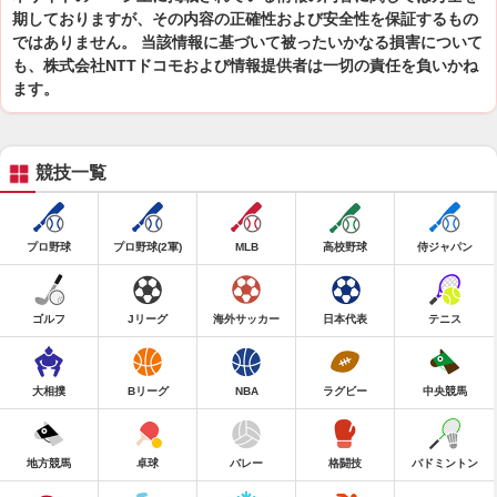
期しておりますが、その内容の正確性および安全性を保証するもの
ではありません。 当該情報に基づいて被ったいかなる損害について
も、株式会社NTTドコモおよび情報提供者は一切の責任を負いかね
ます。
競技一覧
プロ野球
プロ野球(2軍)
MLB
高校野球
侍ジャパン
ゴルフ
Jリーグ
海外サッカー
日本代表
テニス
大相撲
Bリーグ
NBA
ラグビー
中央競馬
地方競馬
卓球
バレー
格闘技
バドミントン