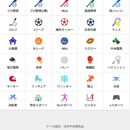
プロ野球
プロ野球(2軍)
MLB
高校野球
侍ジャパン
ゴルフ
Jリーグ
海外サッカー
日本代表
テニス
大相撲
Bリーグ
NBA
ラグビー
中央競馬
地方競馬
卓球
バレー
格闘技
バドミントン
モーター
フィギュア
ウィンター
陸上
水泳
自転車
学生スポーツ
Doスポーツ
ビジネス
eスポーツ
データ提供：日本中央競馬会