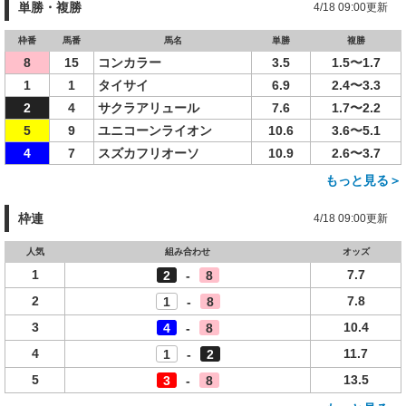
単勝・複勝
4/18 09:00更新
枠番
馬番
馬名
単勝
複勝
8
15
コンカラー
3.5
1.5〜1.7
1
1
タイサイ
6.9
2.4〜3.3
2
4
サクラアリュール
7.6
1.7〜2.2
5
9
ユニコーンライオン
10.6
3.6〜5.1
4
7
スズカフリオーソ
10.9
2.6〜3.7
もっと見る＞
枠連
4/18 09:00更新
人気
組み合わせ
オッズ
1
7.7
2
-
8
2
7.8
1
-
8
3
10.4
4
-
8
4
11.7
1
-
2
5
13.5
3
-
8