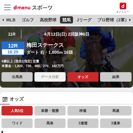
dメニュー
球
MLB
ゴルフ
高校野球
競馬
Jリーグ
プロ野球（2軍）
11R
4月12日(日) 2回阪神6日
梅田ステークス
12R
16:25
ダート 右・1,800m 16頭
4歳以上 (混合)[指定] 定量
本賞金：1,820、730、460、270、182万円
出馬表
データ分析
オッズ
結果
オッズ
人気5位
単勝・複勝
枠連
馬連
ワイド
馬単
3連複
3連単