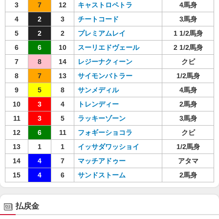
3
7
12
キャストロペトラ
4馬身
4
2
3
チートコード
3馬身
5
2
2
プレミアムレイ
1 1/2馬身
6
6
10
スーリエドヴェール
2 1/2馬身
7
8
14
レジーナクィーン
クビ
8
7
13
サイモンバトラー
1/2馬身
9
5
8
サンメディル
4馬身
10
3
4
トレンディー
2馬身
11
3
5
ラッキーゾーン
3馬身
12
6
11
フォギーショコラ
クビ
13
1
1
イッサダワッショイ
1/2馬身
14
4
7
マッチアドゥー
アタマ
15
4
6
サンドストーム
2馬身
払戻金