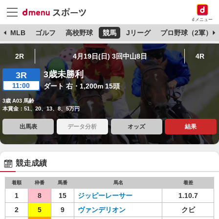
dメニュー
球
MLB
ゴルフ
高校野球
競馬
Jリーグ
プロ野球（2軍）
2R
4月19日(日) 3回中山8日
4R
3歳未勝利
3R
11:00
ダート 右・1,200m 15頭
3歳 A03 馬齢
本賞金：51、20、13、8、5万円
出馬表
データ分析
オッズ
結果
競走成績
着順
枠番
馬番
馬名
着差
1
8
15
ジッピーレーサー
1.10.7
2
5
9
ヴァンデリオン
クビ