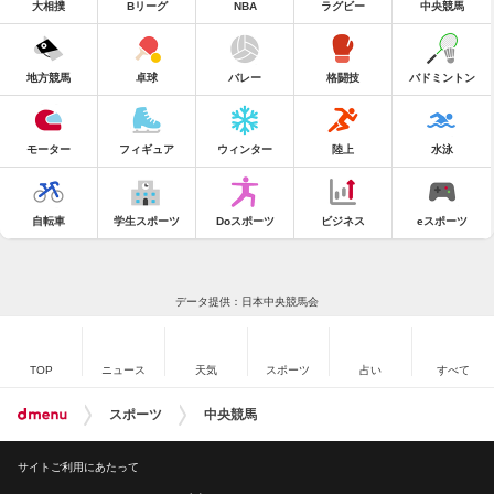
大相撲
Bリーグ
NBA
ラグビー
中央競馬
地方競馬
卓球
バレー
格闘技
バドミントン
モーター
フィギュア
ウィンター
陸上
水泳
自転車
学生スポーツ
Doスポーツ
ビジネス
eスポーツ
データ提供：日本中央競馬会
TOP
ニュース
天気
スポーツ
占い
すべて
スポーツ
中央競馬
サイトご利用にあたって