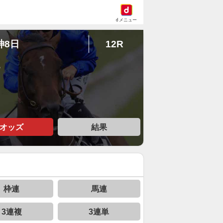
dメニュー
神8日
12R
Ｓ
オッズ
結果
枠連
馬連
3連複
3連単