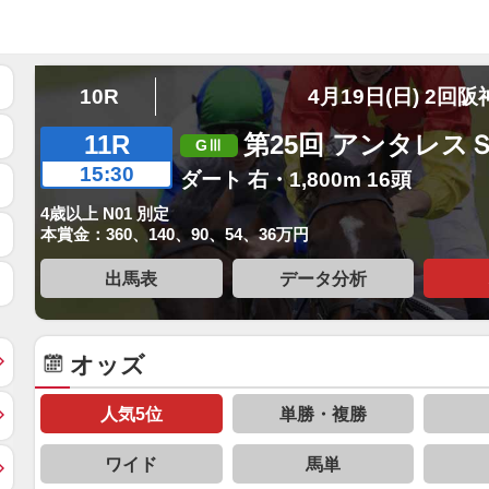
10R
4月19日(日) 2回阪
11R
第25回 アンタレス
15:30
ダート 右・1,800m 16頭
4歳以上 N01 別定
本賞金：360、140、90、54、36万円
出馬表
データ分析
オッズ
人気5位
単勝・複勝
ワイド
馬単