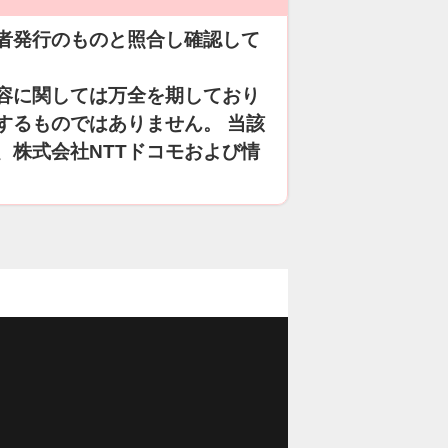
者発行のものと照合し確認して
容に関しては万全を期しており
するものではありません。 当該
、株式会社NTTドコモおよび情