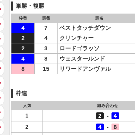
単勝・複勝
枠番
馬番
馬名
4
7
ベストタッチダウン
2
4
クリンチャー
2
3
ロードゴラッソ
4
8
ウェスタールンド
8
15
リワードアンヴァル
枠連
人気
組み合わせ
1
2
-
4
2
4
-
8