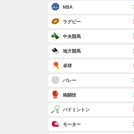
NBA
ラグビー
中央競馬
地方競馬
卓球
バレー
格闘技
バドミントン
モーター