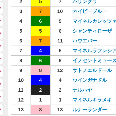
2
5
7
バリングラ
3
7
10
ネイビーブルー
4
6
9
マイネルカレッツ
5
5
6
シャンティローザ
6
7
11
ハウエバー
7
4
5
マイネルラフレシ
8
6
8
イノセントミュー
9
8
12
サトノエルドール
10
4
4
ウインガナドル
11
2
2
ナルハヤ
12
1
1
マイネルキラメキ
13
8
13
ルナーランダー