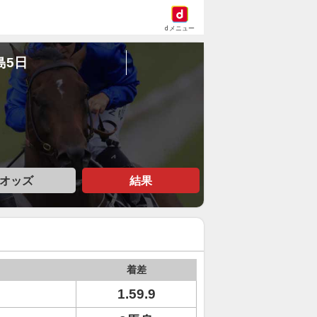
dメニュー
島5日
オッズ
結果
着差
1.59.9