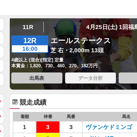
11R
4月25日(土) 1回福
12R
エールステークス
16:00
芝 右・2,000m 13頭
4歳以上 (混合)[指定] 定量
本賞金：1,820、730、460、270、182万円
出馬表
データ分析
競走成績
着順
枠番
馬番
馬名
1
3
3
ヴァンケドミンゴ