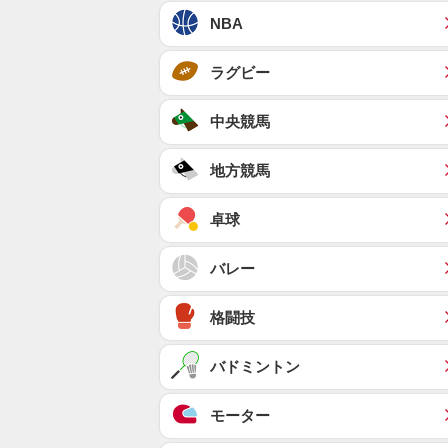
NBA
ラグビー
中央競馬
地方競馬
卓球
バレー
格闘技
バドミントン
モーター