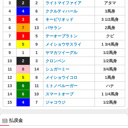
3
2
2
ライトマイファイア
アタマ
4
4
6
ククルティハール
3馬身
5
3
4
キーピリオッド
3 1/2馬身
6
7
13
パサラン
2馬身
7
3
5
テーオープラトン
クビ
8
5
9
メイショウサスライ
1 3/4馬身
9
1
1
ヤマカツイーグル
1/2馬身
10
2
3
クロンペン
1/2馬身
11
8
14
シュガーミー
3/4馬身
12
5
8
メイショウイコロ
1馬身
13
6
11
ミトノベルーガー
ハナ
14
6
10
スマートオーブ
1 1/4馬身
15
4
7
ジャコウジ
1/2馬身
払戻金