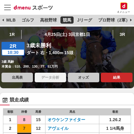
dメニュー
球
MLB
ゴルフ
高校野球
競馬
Jリーグ
プロ野球（2軍）
1R
4月25日(土) 3回京都1日
3R
3歳未勝利
2R
10:30
ダート 右・1,400m 15頭
3歳 馬齢
本賞金：510、200、130、77、51万円
出馬表
データ分析
オッズ
結果
競走成績
着順
枠番
馬番
馬名
着差
1
8
15
オウケンファイター
1.26.2
2
7
12
アヴェイル
1 1/4馬身