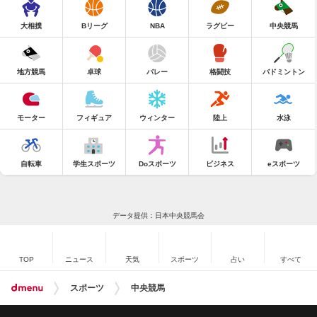
大相撲
Bリーグ
NBA
ラグビー
中央競馬
地方競馬
卓球
バレー
格闘技
バドミントン
モーター
フィギュア
ウィンター
陸上
水泳
自転車
学生スポーツ
Doスポーツ
ビジネス
eスポーツ
データ提供：日本中央競馬会
TOP
ニュース
天気
スポーツ
占い
すべて
スポーツ
中央競馬