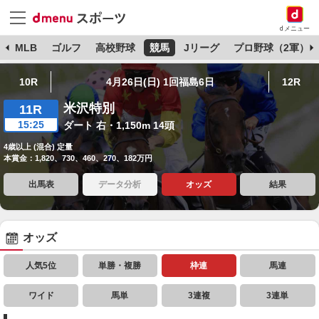
dメニュー
球
MLB
ゴルフ
高校野球
競馬
Jリーグ
プロ野球（2軍）
10R
4月26日(日) 1回福島6日
12R
米沢特別
11R
15:25
ダート 右・1,150m 14頭
4歳以上 (混合) 定量
本賞金：1,820、730、460、270、182万円
出馬表
データ分析
オッズ
結果
オッズ
人気5位
単勝・複勝
枠連
馬連
ワイド
馬単
3連複
3連単