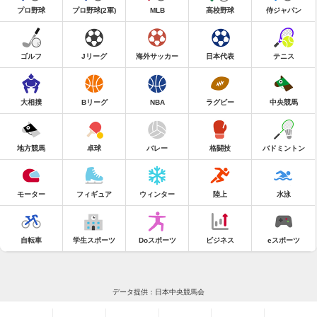
プロ野球
プロ野球(2軍)
MLB
高校野球
侍ジャパン
ゴルフ
Jリーグ
海外サッカー
日本代表
テニス
大相撲
Bリーグ
NBA
ラグビー
中央競馬
地方競馬
卓球
バレー
格闘技
バドミントン
モーター
フィギュア
ウィンター
陸上
水泳
自転車
学生スポーツ
Doスポーツ
ビジネス
eスポーツ
データ提供：日本中央競馬会