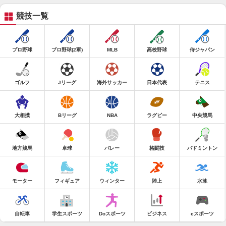
競技一覧
プロ野球
プロ野球(2軍)
MLB
高校野球
侍ジャパン
ゴルフ
Jリーグ
海外サッカー
日本代表
テニス
大相撲
Bリーグ
NBA
ラグビー
中央競馬
地方競馬
卓球
バレー
格闘技
バドミントン
モーター
フィギュア
ウィンター
陸上
水泳
自転車
学生スポーツ
Doスポーツ
ビジネス
eスポーツ