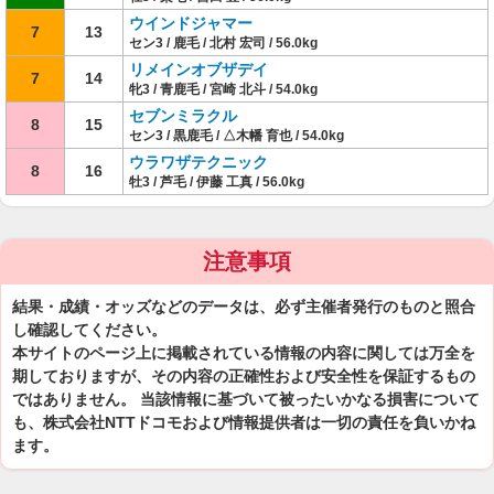
ウインドジャマー
7
13
セン3 / 鹿毛 / 北村 宏司 / 56.0kg
リメインオブザデイ
7
14
牝3 / 青鹿毛 / 宮崎 北斗 / 54.0kg
セブンミラクル
8
15
セン3 / 黒鹿毛 / △木幡 育也 / 54.0kg
ウラワザテクニック
8
16
牡3 / 芦毛 / 伊藤 工真 / 56.0kg
注意事項
結果・成績・オッズなどのデータは、必ず主催者発行のものと照合
し確認してください。
本サイトのページ上に掲載されている情報の内容に関しては万全を
期しておりますが、その内容の正確性および安全性を保証するもの
ではありません。 当該情報に基づいて被ったいかなる損害について
も、株式会社NTTドコモおよび情報提供者は一切の責任を負いかね
ます。