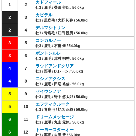
カドフィール
1
2
牡3 / 鹿毛 / 柴田 善臣 / 56.0kg
カピテル
2
3
牡3 / 黒鹿毛 / 大野 拓弥 / 56.0kg
デルマシトリン
2
4
牡3 / 青鹿毛 / 江田 照男 / 56.0kg
コンカルノー
3
5
牝3 / 鹿毛 / 石橋 脩 / 54.0kg
ボントンルレ
3
6
牡3 / 鹿毛 / 津村 明秀 / 56.0kg
ラウドアンドクリア
4
7
牡3 / 栗毛 / D.レーン / 56.0kg
ニシノアクシス
4
8
牡3 / 鹿毛 / 田辺 裕信 / 56.0kg
セイウンノア
5
9
牡3 / 鹿毛 / 野中 悠太郎 / 56.0kg
エフティクルーク
5
10
牡3 / 青鹿毛 / 蛯名 正義 / 56.0kg
ドリームメッセージ
6
11
牡3 / 鹿毛 / 丸山 元気 / 56.0kg
トーヨースターオー
6
12
牡3 / 栗毛 / 吉田 豊 / 56.0kg