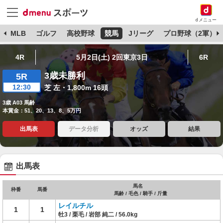
dメニュー
球
MLB
ゴルフ
高校野球
競馬
Jリーグ
プロ野球（2軍）
4R
5月2日(土) 2回東京3日
6R
3歳未勝利
5R
12:30
芝 左・1,800m 16頭
3歳 A03 馬齢
本賞金：51、20、13、8、5万円
出馬表
データ分析
オッズ
結果
出馬表
馬名
枠番
馬番
馬齢 / 毛色 / 騎手 / 斤量
レイルチル
1
1
牡3 / 栗毛 / 岩部 純二 / 56.0kg