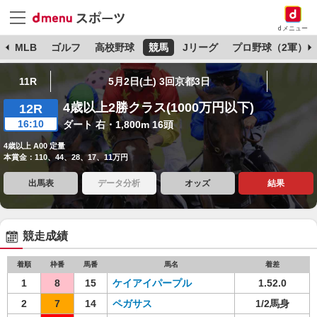
dメニュー
球
MLB
ゴルフ
高校野球
競馬
Jリーグ
プロ野球（2軍）
11R
5月2日(土) 3回京都3日
4歳以上2勝クラス(1000万円以下)
12R
16:10
ダート 右・1,800m 16頭
4歳以上 A00 定量
本賞金：110、44、28、17、11万円
出馬表
データ分析
オッズ
結果
競走成績
着順
枠番
馬番
馬名
着差
1
8
15
ケイアイパープル
1.52.0
2
7
14
ペガサス
1/2馬身