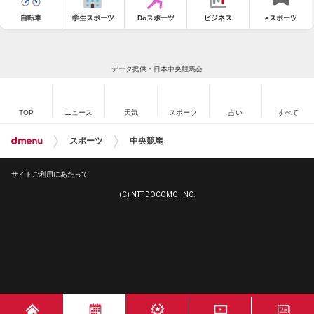
自転車
学生スポーツ
Doスポーツ
ビジネス
eスポーツ
データ提供：日本中央競馬会
TOP
ニュース
天気
スポーツ
占い
すべて
スポーツ
中央競馬
サイトご利用にあたって
(C) NTT DOCOMO, INC.