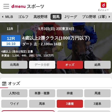
dメニュー
球
MLB
ゴルフ
高校野球
競馬
Jリーグ
プロ野球（2軍）
11R
5月3日(日) 2回東京4日
4歳以上2勝クラス(1000万円以下)
12R
16:10
ダート 左・2,100m 16頭
4歳以上 (混合)[指定] 定量
本賞金：1,100、440、280、170、110万円
出馬表
データ分析
オッズ
結果
オッズ
人気5位
単勝・複勝
枠連
馬連
ワイド
馬単
3連複
3連単