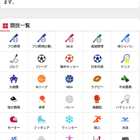
ます。
競技一覧
プロ野球
プロ野球(2軍)
MLB
高校野球
侍ジャパン
ゴルフ
Jリーグ
海外サッカー
日本代表
テニス
大相撲
Bリーグ
NBA
ラグビー
中央競馬
地方競馬
卓球
バレー
格闘技
バドミントン
モーター
フィギュア
ウィンター
陸上
水泳