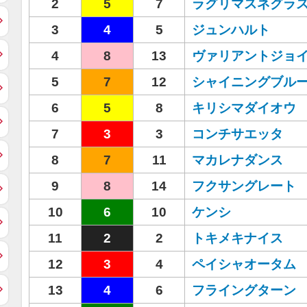
2
5
7
ラグリマスネグラ
3
4
5
ジュンハルト
4
8
13
ヴァリアントジョ
5
7
12
シャイニングブル
6
5
8
キリシマダイオウ
7
3
3
コンチサエッタ
8
7
11
マカレナダンス
9
8
14
フクサングレート
10
6
10
ケンシ
11
2
2
トキメキナイス
12
3
4
ペイシャオータム
13
4
6
フライングターン