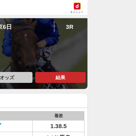
dメニュー
京6日
3R
オッズ
結果
着差
プ
1.38.5