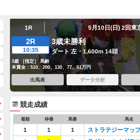
1R
5月10日(日) 2回東
2R
3歳未勝利
10:35
ダート 左・1,600m 14頭
3歳 ［指定］ 馬齢
本賞金：510、200、130、77、51万円
出馬表
データ分析
競走成績
着順
枠番
馬番
馬名
1
1
1
ストラテジーマッ