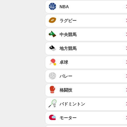
NBA
ラグビー
中央競馬
地方競馬
卓球
バレー
格闘技
バドミントン
モーター