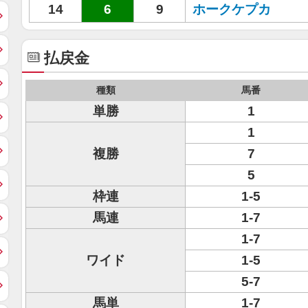
14
6
9
ホークケプカ
払戻金
種類
馬番
単勝
1
1
複勝
7
5
枠連
1-5
馬連
1-7
1-7
ワイド
1-5
5-7
馬単
1-7