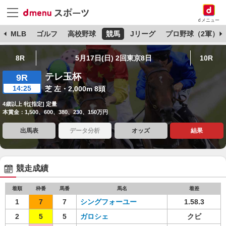
dメニュー
球
MLB
ゴルフ
高校野球
競馬
Jリーグ
プロ野球（2軍）
8R
5月17日(日) 2回東京8日
10R
テレ玉杯
9R
14:25
芝 左・2,000m 8頭
4歳以上 牝[指定] 定量
本賞金：1,500、600、380、230、150万円
出馬表
データ分析
オッズ
結果
競走成績
着順
枠番
馬番
馬名
着差
1
7
7
シングフォーユー
1.58.3
2
5
5
ガロシェ
クビ