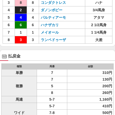
3
8
8
コンダクトレス
ハナ
4
2
2
ダノンポピー
3/4馬身
5
4
4
パルティアーモ
アタマ
6
6
6
ハナザカリ
2 1/2馬身
7
1
1
メイオール
1 1/4馬身
8
3
3
ランペドゥーザ
大差
払戻金
種類
馬番
金額
単勝
7
310円
7
130円
複勝
5
200円
8
260円
馬連
5-7
1,160円
5-7
410円
ワイド
7-8
500円