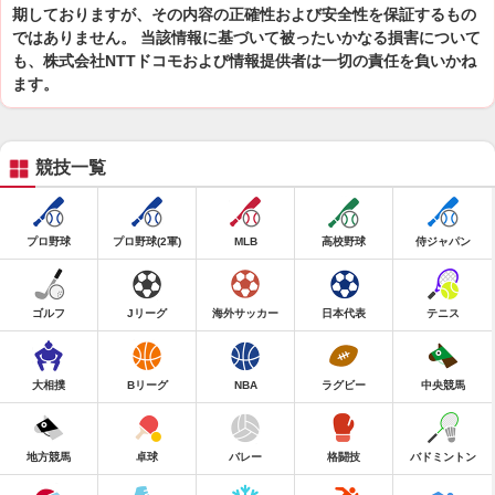
期しておりますが、その内容の正確性および安全性を保証するもの
ではありません。 当該情報に基づいて被ったいかなる損害について
も、株式会社NTTドコモおよび情報提供者は一切の責任を負いかね
ます。
競技一覧
プロ野球
プロ野球(2軍)
MLB
高校野球
侍ジャパン
ゴルフ
Jリーグ
海外サッカー
日本代表
テニス
大相撲
Bリーグ
NBA
ラグビー
中央競馬
地方競馬
卓球
バレー
格闘技
バドミントン