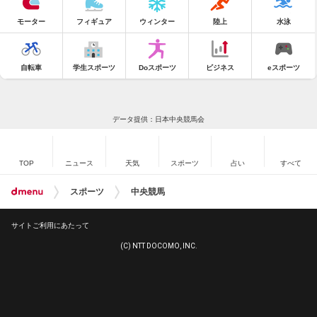
モーター
フィギュア
ウィンター
陸上
水泳
自転車
学生スポーツ
Doスポーツ
ビジネス
eスポーツ
データ提供：日本中央競馬会
TOP
ニュース
天気
スポーツ
占い
すべて
スポーツ
中央競馬
サイトご利用にあたって
(C) NTT DOCOMO, INC.