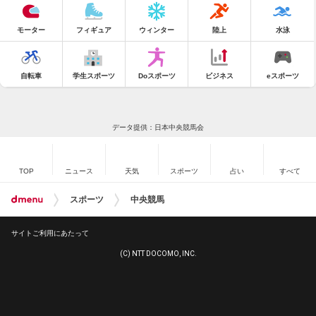
モーター
フィギュア
ウィンター
陸上
水泳
自転車
学生スポーツ
Doスポーツ
ビジネス
eスポーツ
データ提供：日本中央競馬会
TOP
ニュース
天気
スポーツ
占い
すべて
スポーツ
中央競馬
サイトご利用にあたって
(C) NTT DOCOMO, INC.