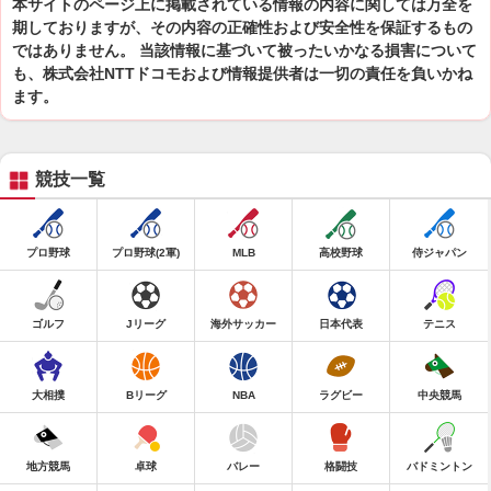
本サイトのページ上に掲載されている情報の内容に関しては万全を
期しておりますが、その内容の正確性および安全性を保証するもの
ではありません。 当該情報に基づいて被ったいかなる損害について
も、株式会社NTTドコモおよび情報提供者は一切の責任を負いかね
ます。
競技一覧
プロ野球
プロ野球(2軍)
MLB
高校野球
侍ジャパン
ゴルフ
Jリーグ
海外サッカー
日本代表
テニス
大相撲
Bリーグ
NBA
ラグビー
中央競馬
地方競馬
卓球
バレー
格闘技
バドミントン