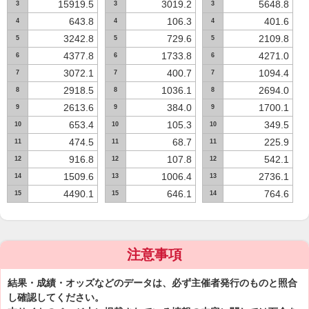
15919.5
3019.2
5648.8
3
3
3
643.8
106.3
401.6
4
4
4
3242.8
729.6
2109.8
5
5
5
4377.8
1733.8
4271.0
6
6
6
3072.1
400.7
1094.4
7
7
7
2918.5
1036.1
2694.0
8
8
8
2613.6
384.0
1700.1
9
9
9
653.4
105.3
349.5
10
10
10
474.5
68.7
225.9
11
11
11
916.8
107.8
542.1
12
12
12
1509.6
1006.4
2736.1
14
13
13
4490.1
646.1
764.6
15
15
14
注意事項
結果・成績・オッズなどのデータは、必ず主催者発行のものと照合
し確認してください。