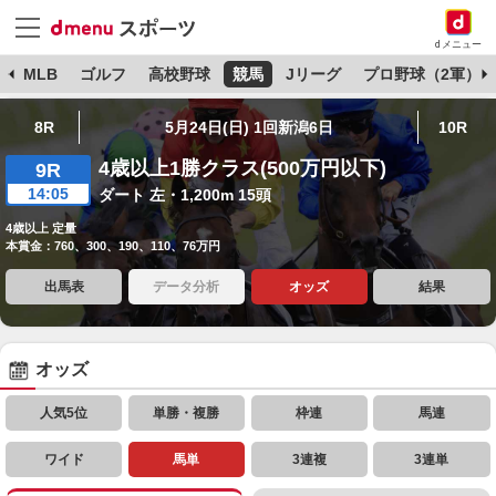
dメニュー
球
MLB
ゴルフ
高校野球
競馬
Jリーグ
プロ野球（2軍）
8R
5月24日(日) 1回新潟6日
10R
4歳以上1勝クラス(500万円以下)
9R
14:05
ダート 左・1,200m 15頭
4歳以上 定量
本賞金：760、300、190、110、76万円
出馬表
データ分析
オッズ
結果
オッズ
人気5位
単勝・複勝
枠連
馬連
ワイド
馬単
3連複
3連単