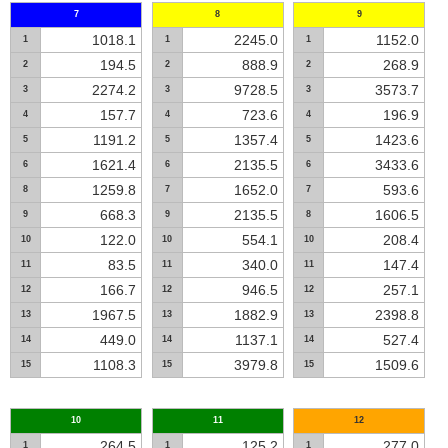
7
8
9
1018.1
2245.0
1152.0
1
1
1
194.5
888.9
268.9
2
2
2
2274.2
9728.5
3573.7
3
3
3
157.7
723.6
196.9
4
4
4
1191.2
1357.4
1423.6
5
5
5
1621.4
2135.5
3433.6
6
6
6
1259.8
1652.0
593.6
8
7
7
668.3
2135.5
1606.5
9
9
8
122.0
554.1
208.4
10
10
10
83.5
340.0
147.4
11
11
11
166.7
946.5
257.1
12
12
12
1967.5
1882.9
2398.8
13
13
13
449.0
1137.1
527.4
14
14
14
1108.3
3979.8
1509.6
15
15
15
10
11
12
264.5
125.2
277.0
1
1
1