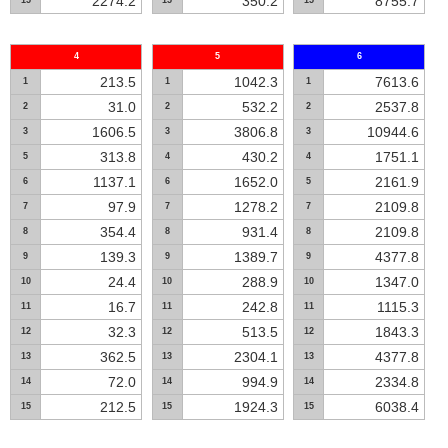
2274.2
350.2
8755.7
15
15
15
4
5
6
213.5
1042.3
7613.6
1
1
1
31.0
532.2
2537.8
2
2
2
1606.5
3806.8
10944.6
3
3
3
313.8
430.2
1751.1
5
4
4
1137.1
1652.0
2161.9
6
6
5
97.9
1278.2
2109.8
7
7
7
354.4
931.4
2109.8
8
8
8
139.3
1389.7
4377.8
9
9
9
24.4
288.9
1347.0
10
10
10
16.7
242.8
1115.3
11
11
11
32.3
513.5
1843.3
12
12
12
362.5
2304.1
4377.8
13
13
13
72.0
994.9
2334.8
14
14
14
212.5
1924.3
6038.4
15
15
15