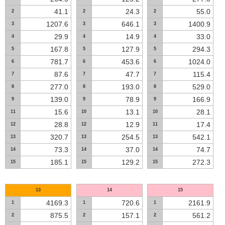
41.1
24.3
55.0
2
2
2
1207.6
646.1
1400.9
3
3
3
29.9
14.9
33.0
4
4
4
167.8
127.9
294.3
5
5
5
781.7
453.6
1024.0
6
6
6
87.6
47.7
115.4
7
7
7
277.0
193.0
529.0
8
8
8
139.0
78.9
166.9
9
9
9
15.6
13.1
28.1
11
10
10
28.8
12.9
17.4
12
12
11
320.7
254.5
542.1
13
13
13
73.3
37.0
74.7
14
14
14
185.1
129.2
272.3
15
15
15
13
14
15
4169.3
720.6
2161.9
1
1
1
875.5
157.1
561.2
2
2
2