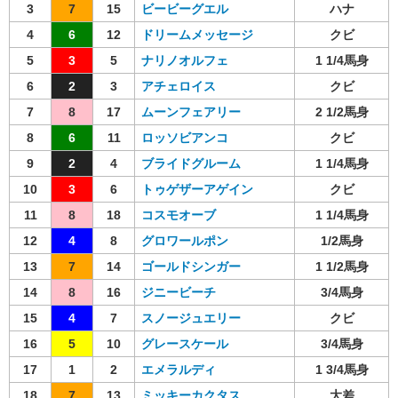
3
7
15
ビービーグエル
ハナ
4
6
12
ドリームメッセージ
クビ
5
3
5
ナリノオルフェ
1 1/4馬身
6
2
3
アチェロイス
クビ
7
8
17
ムーンフェアリー
2 1/2馬身
8
6
11
ロッソビアンコ
クビ
9
2
4
ブライドグルーム
1 1/4馬身
10
3
6
トゥゲザーアゲイン
クビ
11
8
18
コスモオーブ
1 1/4馬身
12
4
8
グロワールポン
1/2馬身
13
7
14
ゴールドシンガー
1 1/2馬身
14
8
16
ジニービーチ
3/4馬身
15
4
7
スノージュエリー
クビ
16
5
10
グレースケール
3/4馬身
17
1
2
エメラルディ
1 3/4馬身
18
7
13
ミッキーカクタス
大差