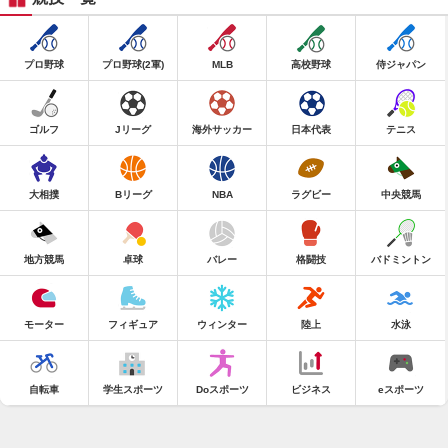
プロ野球
プロ野球(2軍)
MLB
高校野球
侍ジャパン
ゴルフ
Jリーグ
海外サッカー
日本代表
テニス
大相撲
Bリーグ
NBA
ラグビー
中央競馬
地方競馬
卓球
バレー
格闘技
バドミントン
モーター
フィギュア
ウィンター
陸上
水泳
自転車
学生スポーツ
Doスポーツ
ビジネス
eスポーツ