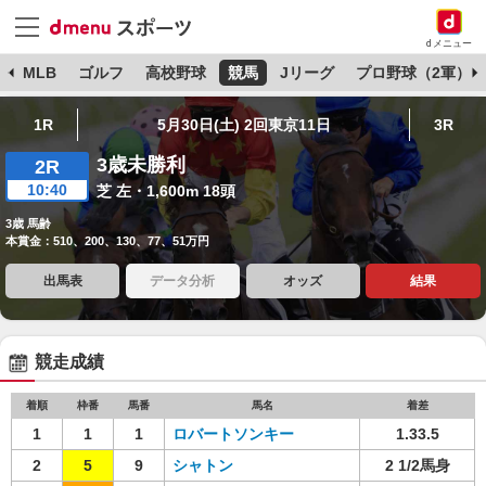
dメニュー
球
MLB
ゴルフ
高校野球
競馬
Jリーグ
プロ野球（2軍）
1R
5月30日(土) 2回東京11日
3R
3歳未勝利
2R
10:40
芝 左・1,600m 18頭
3歳 馬齢
本賞金：510、200、130、77、51万円
出馬表
データ分析
オッズ
結果
競走成績
着順
枠番
馬番
馬名
着差
1
1
1
ロバートソンキー
1.33.5
2
5
9
シャトン
2 1/2馬身