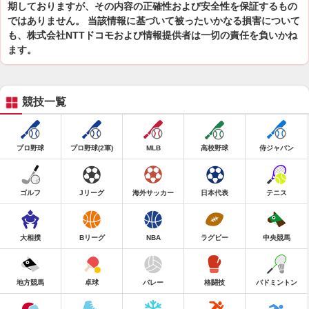
期しておりますが、その内容の正確性および安全性を保証するもの
ではありません。 当該情報に基づいて被ったいかなる損害について
も、株式会社NTTドコモおよび情報提供者は一切の責任を負いかね
ます。
競技一覧
プロ野球
プロ野球(2軍)
MLB
高校野球
侍ジャパン
ゴルフ
Jリーグ
海外サッカー
日本代表
テニス
大相撲
Bリーグ
NBA
ラグビー
中央競馬
地方競馬
卓球
バレー
格闘技
バドミントン