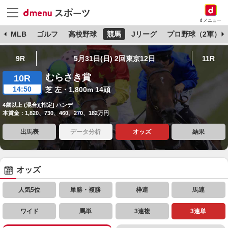
dメニュー
球
MLB
ゴルフ
高校野球
競馬
Jリーグ
プロ野球（2軍）
9R
5月31日(日) 2回東京12日
11R
むらさき賞
10R
14:50
芝 左・1,800m 14頭
4歳以上 (混合)[指定] ハンデ
本賞金：1,820、730、460、270、182万円
出馬表
データ分析
オッズ
結果
オッズ
人気5位
単勝・複勝
枠連
馬連
ワイド
馬単
3連複
3連単