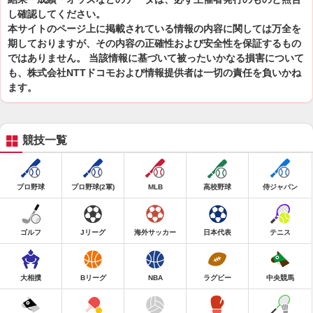
し確認してください。
本サイトのページ上に掲載されている情報の内容に関しては万全を
期しておりますが、その内容の正確性および安全性を保証するもの
ではありません。 当該情報に基づいて被ったいかなる損害について
も、株式会社NTTドコモおよび情報提供者は一切の責任を負いかね
ます。
競技一覧
プロ野球
プロ野球(2軍)
MLB
高校野球
侍ジャパン
ゴルフ
Jリーグ
海外サッカー
日本代表
テニス
大相撲
Bリーグ
NBA
ラグビー
中央競馬