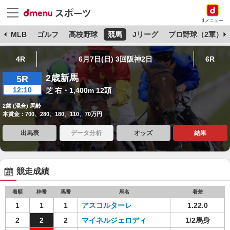
dメニュー
球
MLB
ゴルフ
高校野球
競馬
Jリーグ
プロ野球（2軍）
4R
6月7日(日) 3回阪神2日
6R
2歳新馬
5R
12:10
芝 右・1,400m 12頭
2歳 (混合) 馬齢
本賞金：700、280、180、110、70万円
出馬表
データ分析
オッズ
結果
競走成績
着順
枠番
馬番
馬名
着差
1
1
1
アスコルターレ
1.22.0
2
2
2
マイネルジェロディ
1/2馬身