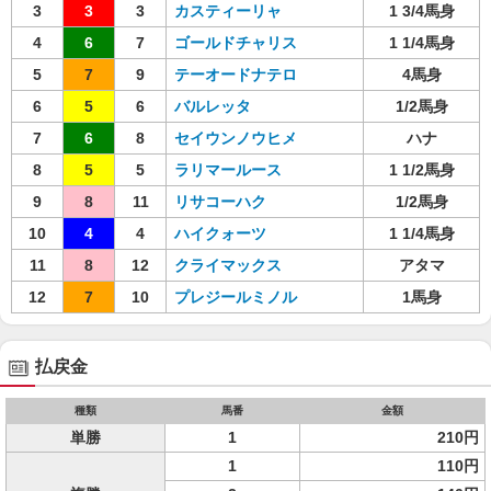
3
3
3
カスティーリャ
1 3/4馬身
4
6
7
ゴールドチャリス
1 1/4馬身
5
7
9
テーオードナテロ
4馬身
6
5
6
バルレッタ
1/2馬身
7
6
8
セイウンノウヒメ
ハナ
8
5
5
ラリマールース
1 1/2馬身
9
8
11
リサコーハク
1/2馬身
10
4
4
ハイクォーツ
1 1/4馬身
11
8
12
クライマックス
アタマ
12
7
10
プレジールミノル
1馬身
払戻金
種類
馬番
金額
単勝
1
210円
1
110円