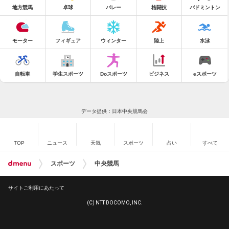
地方競馬
卓球
バレー
格闘技
バドミントン
モーター
フィギュア
ウィンター
陸上
水泳
自転車
学生スポーツ
Doスポーツ
ビジネス
eスポーツ
データ提供：日本中央競馬会
TOP
ニュース
天気
スポーツ
占い
すべて
スポーツ
中央競馬
サイトご利用にあたって
(C) NTT DOCOMO, INC.