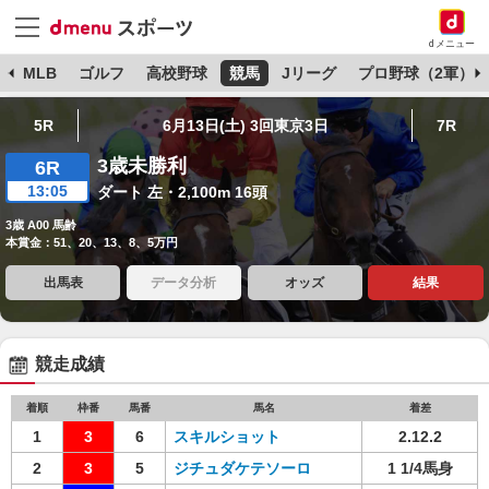
dメニュー
球
MLB
ゴルフ
高校野球
競馬
Jリーグ
プロ野球（2軍）
5R
6月13日(土) 3回東京3日
7R
3歳未勝利
6R
13:05
ダート 左・2,100m 16頭
3歳 A00 馬齢
本賞金：51、20、13、8、5万円
出馬表
データ分析
オッズ
結果
競走成績
着順
枠番
馬番
馬名
着差
1
3
6
スキルショット
2.12.2
2
3
5
ジチュダケテソーロ
1 1/4馬身