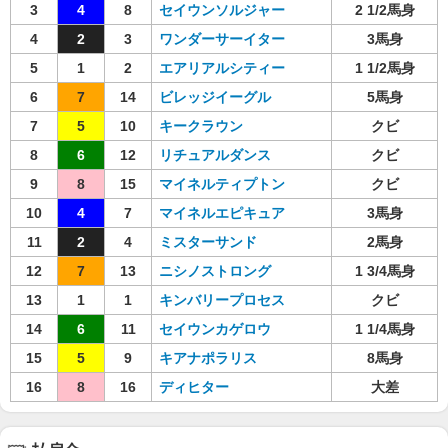
3
4
8
セイウンソルジャー
2 1/2馬身
4
2
3
ワンダーサーイター
3馬身
5
1
2
エアリアルシティー
1 1/2馬身
6
7
14
ビレッジイーグル
5馬身
7
5
10
キークラウン
クビ
8
6
12
リチュアルダンス
クビ
9
8
15
マイネルティプトン
クビ
10
4
7
マイネルエピキュア
3馬身
11
2
4
ミスターサンド
2馬身
12
7
13
ニシノストロング
1 3/4馬身
13
1
1
キンバリープロセス
クビ
14
6
11
セイウンカゲロウ
1 1/4馬身
15
5
9
キアナポラリス
8馬身
16
8
16
ディヒター
大差