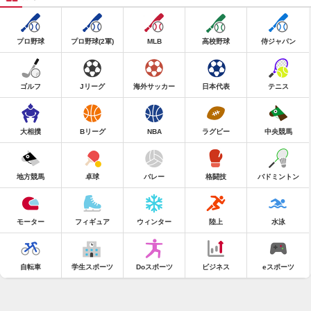
プロ野球
プロ野球(2軍)
MLB
高校野球
侍ジャパン
ゴルフ
Jリーグ
海外サッカー
日本代表
テニス
大相撲
Bリーグ
NBA
ラグビー
中央競馬
地方競馬
卓球
バレー
格闘技
バドミントン
モーター
フィギュア
ウィンター
陸上
水泳
自転車
学生スポーツ
Doスポーツ
ビジネス
eスポーツ