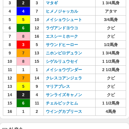
3
2
3
マタギ
1 3/4馬身
4
4
7
ヒメノジャッカル
アタマ
5
5
10
メイショウシュート
3/4馬身
6
6
12
ラヴアンドヨウコ
クビ
7
8
16
エスシーミホーク
クビ
8
3
5
サウンドヒーロー
1/2馬身
9
7
13
ニホンピロデュラン
1 3/4馬身
10
8
15
シゲルリュウセイ
1 1/2馬身
11
1
1
メイショウヴンダー
2 1/2馬身
12
7
14
クレスコアンジェラ
クビ
13
5
9
マリアブレス
クビ
14
2
4
サンライズキャノン
クビ
15
6
11
チェルビックヒム
1 1/2馬身
16
1
2
ウイングカプリース
4馬身