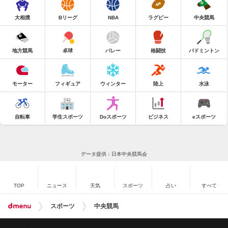
大相撲
Bリーグ
NBA
ラグビー
中央競馬
地方競馬
卓球
バレー
格闘技
バドミントン
モーター
フィギュア
ウィンター
陸上
水泳
自転車
学生スポーツ
Doスポーツ
ビジネス
eスポーツ
データ提供：日本中央競馬会
TOP
ニュース
天気
スポーツ
占い
すべて
スポーツ
中央競馬