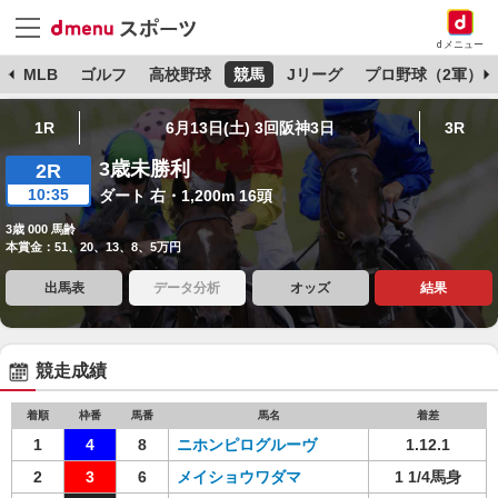
dメニュー
球
MLB
ゴルフ
高校野球
競馬
Jリーグ
プロ野球（2軍）
1R
6月13日(土) 3回阪神3日
3R
3歳未勝利
2R
10:35
ダート 右・1,200m 16頭
3歳 000 馬齢
本賞金：51、20、13、8、5万円
出馬表
データ分析
オッズ
結果
競走成績
着順
枠番
馬番
馬名
着差
1
4
8
ニホンピログルーヴ
1.12.1
2
3
6
メイショウワダマ
1 1/4馬身