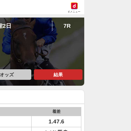
dメニュー
館2日
7R
オッズ
結果
着差
1.47.6