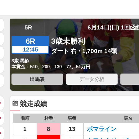
5R
6月14日(日) 1回函
6R
3歳未勝利
12:45
ダート 右・1,700m 14頭
3歳 馬齢
本賞金：510、200、130、77、51万円
出馬表
データ分析
競走成績
着順
枠番
馬番
馬名
1
8
13
ボマライン