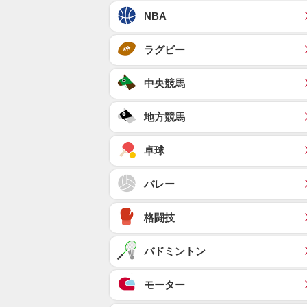
NBA
ラグビー
中央競馬
地方競馬
卓球
バレー
格闘技
バドミントン
モーター