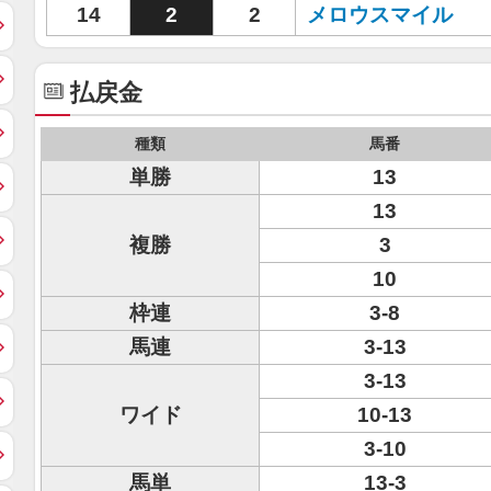
14
2
2
メロウスマイル
払戻金
種類
馬番
単勝
13
13
複勝
3
10
枠連
3-8
馬連
3-13
3-13
ワイド
10-13
3-10
馬単
13-3