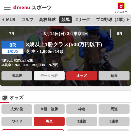
dメニュー
球
MLB
ゴルフ
高校野球
競馬
Jリーグ
プロ野球（2軍）
7R
6月14日(日) 3回東京4日
9R
3歳以上1勝クラス(500万円以下)
8R
14:05
芝 左・1,600m 14頭
3歳以上 牝[指定] 定量
本賞金：760、300、190、110、76万円
出馬表
データ分析
オッズ
結果
オッズ
人気5位
単勝・複勝
枠連
馬連
ワイド
馬単
3連複
3連単