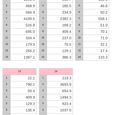
468.9
180.5
46.8
5
5
5
584.9
234.9
50.2
6
6
6
4109.5
2382.3
558.1
7
7
7
526.8
189.2
51.0
8
8
8
695.0
409.4
70.1
9
9
9
334.4
237.0
71.0
11
10
10
179.9
75.6
32.1
12
12
11
256.2
129.1
17.4
13
13
13
1387.1
386.3
133.3
14
14
14
13
14
22.1
219.3
1
1
790.2
3693.9
2
2
50.4
654.9
3
3
409.9
1494.3
4
4
129.3
923.4
5
5
135.4
1037.0
6
6