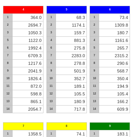
4
5
6
364.0
68.3
73.4
1
1
1
2694.7
1174.1
1309.8
2
2
2
1050.3
159.7
180.7
3
3
3
1122.0
881.3
1161.6
5
4
4
1992.4
275.8
265.7
6
6
5
6709.3
2283.0
2315.2
7
7
7
1217.6
278.8
290.6
8
8
8
2041.9
501.9
568.7
9
9
9
1826.4
352.7
350.4
10
10
10
872.0
189.1
194.9
11
11
11
598.8
105.5
105.4
12
12
12
865.1
180.9
166.2
13
13
13
2054.7
717.8
609.9
14
14
14
7
8
9
1358.5
74.1
183.1
1
1
1