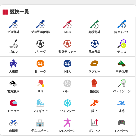
競技一覧
プロ野球
プロ野球(2軍)
MLB
高校野球
侍ジャパン
ゴルフ
Jリーグ
海外サッカー
日本代表
テニス
大相撲
Bリーグ
NBA
ラグビー
中央競馬
地方競馬
卓球
バレー
格闘技
バドミントン
モーター
フィギュア
ウィンター
陸上
水泳
自転車
学生スポーツ
Doスポーツ
ビジネス
eスポーツ