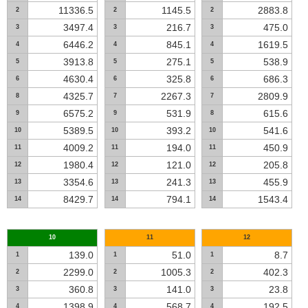
11336.5
1145.5
2883.8
2
2
2
3497.4
216.7
475.0
3
3
3
6446.2
845.1
1619.5
4
4
4
3913.8
275.1
538.9
5
5
5
4630.4
325.8
686.3
6
6
6
4325.7
2267.3
2809.9
8
7
7
6575.2
531.9
615.6
9
9
8
5389.5
393.2
541.6
10
10
10
4009.2
194.0
450.9
11
11
11
1980.4
121.0
205.8
12
12
12
3354.6
241.3
455.9
13
13
13
8429.7
794.1
1543.4
14
14
14
10
11
12
139.0
51.0
8.7
1
1
1
2299.0
1005.3
402.3
2
2
2
360.8
141.0
23.8
3
3
3
1398.9
568.7
192.5
4
4
4