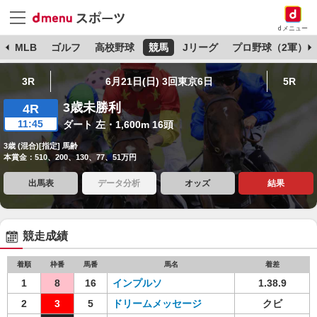
dメニュー
球
MLB
ゴルフ
高校野球
競馬
Jリーグ
プロ野球（2軍）
3R
6月21日(日) 3回東京6日
5R
3歳未勝利
4R
11:45
ダート 左・1,600m 16頭
3歳 (混合)[指定] 馬齢
本賞金：510、200、130、77、51万円
出馬表
データ分析
オッズ
結果
競走成績
着順
枠番
馬番
馬名
着差
1
8
16
インプルソ
1.38.9
2
3
5
ドリームメッセージ
クビ