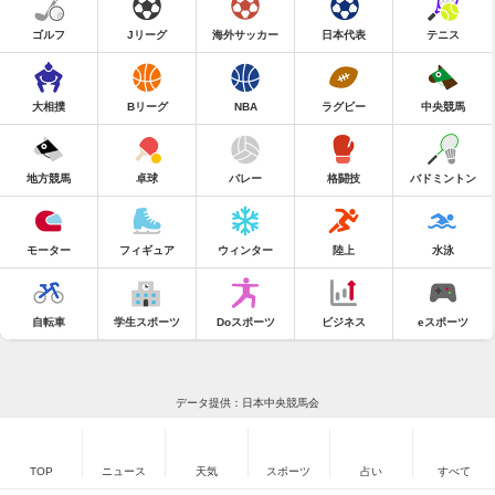
ゴルフ
Jリーグ
海外サッカー
日本代表
テニス
大相撲
Bリーグ
NBA
ラグビー
中央競馬
地方競馬
卓球
バレー
格闘技
バドミントン
モーター
フィギュア
ウィンター
陸上
水泳
自転車
学生スポーツ
Doスポーツ
ビジネス
eスポーツ
データ提供：日本中央競馬会
TOP
ニュース
天気
スポーツ
占い
すべて