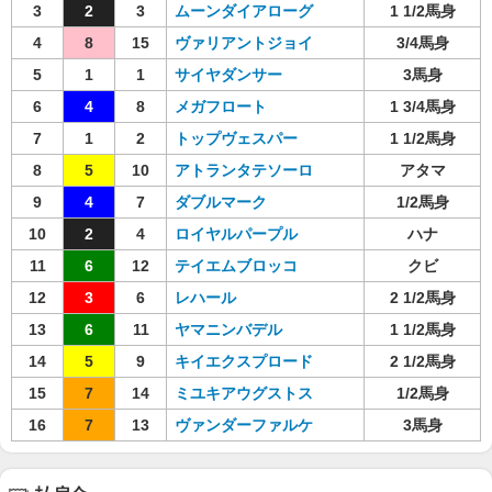
3
2
3
ムーンダイアローグ
1 1/2馬身
4
8
15
ヴァリアントジョイ
3/4馬身
5
1
1
サイヤダンサー
3馬身
6
4
8
メガフロート
1 3/4馬身
7
1
2
トップヴェスパー
1 1/2馬身
8
5
10
アトランタテソーロ
アタマ
9
4
7
ダブルマーク
1/2馬身
10
2
4
ロイヤルパープル
ハナ
11
6
12
テイエムブロッコ
クビ
12
3
6
レハール
2 1/2馬身
13
6
11
ヤマニンバデル
1 1/2馬身
14
5
9
キイエクスプロード
2 1/2馬身
15
7
14
ミユキアウグストス
1/2馬身
16
7
13
ヴァンダーファルケ
3馬身