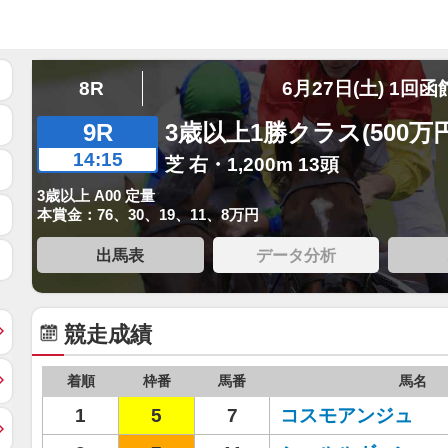
8R
6月27日(土) 1回函
9R
3歳以上1勝クラス(500万
14:15
芝 右・1,200m 13頭
3歳以上 A00 定量
本賞金：76、30、19、11、8万円
出馬表
データ分析
競走成績
着順
枠番
馬番
馬名
1
5
7
コスモアンジュ