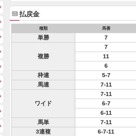
払戻金
種類
馬番
単勝
7
7
複勝
11
6
枠連
5-7
馬連
7-11
7-11
ワイド
6-7
6-11
馬単
7-11
3連複
6-7-11