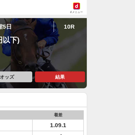
dメニュー
館5日
10R
円以下)
オッズ
結果
着差
1.09.1