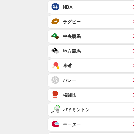
NBA
ラグビー
中央競馬
地方競馬
卓球
バレー
格闘技
バドミントン
モーター