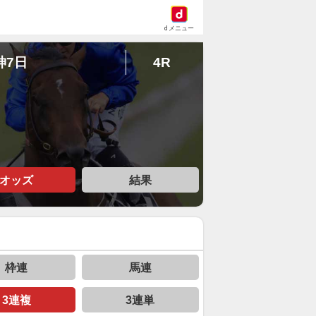
dメニュー
神7日
4R
オッズ
結果
枠連
馬連
3連複
3連単