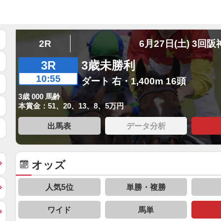
2R
6月27日(土) 3回阪
3R
3歳未勝利
10:55
ダート 右・1,400m 16頭
3歳 000 馬齢
本賞金：51、20、13、8、5万円
出馬表
データ分析
オッズ
人気5位
単勝・複勝
ワイド
馬単