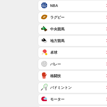
NBA
ラグビー
中央競馬
地方競馬
卓球
バレー
格闘技
バドミントン
モーター