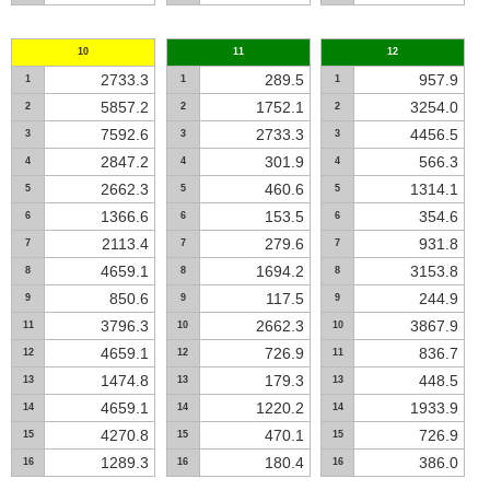
10
11
12
2733.3
289.5
957.9
1
1
1
5857.2
1752.1
3254.0
2
2
2
7592.6
2733.3
4456.5
3
3
3
2847.2
301.9
566.3
4
4
4
2662.3
460.6
1314.1
5
5
5
1366.6
153.5
354.6
6
6
6
2113.4
279.6
931.8
7
7
7
4659.1
1694.2
3153.8
8
8
8
850.6
117.5
244.9
9
9
9
3796.3
2662.3
3867.9
11
10
10
4659.1
726.9
836.7
12
12
11
1474.8
179.3
448.5
13
13
13
4659.1
1220.2
1933.9
14
14
14
4270.8
470.1
726.9
15
15
15
1289.3
180.4
386.0
16
16
16