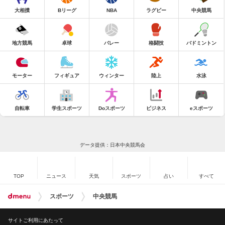
大相撲
Bリーグ
NBA
ラグビー
中央競馬
地方競馬
卓球
バレー
格闘技
バドミントン
モーター
フィギュア
ウィンター
陸上
水泳
自転車
学生スポーツ
Doスポーツ
ビジネス
eスポーツ
データ提供：日本中央競馬会
TOP
ニュース
天気
スポーツ
占い
すべて
スポーツ
中央競馬
サイトご利用にあたって