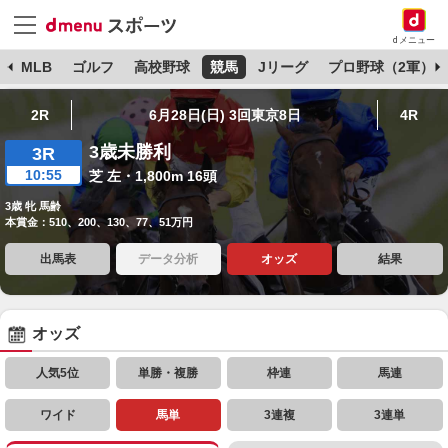
dメニュー
球
MLB
ゴルフ
高校野球
競馬
Jリーグ
プロ野球（2軍）
2R
6月28日(日) 3回東京8日
4R
3歳未勝利
3R
10:55
芝 左・1,800m 16頭
3歳 牝 馬齢
本賞金：510、200、130、77、51万円
出馬表
データ分析
オッズ
結果
オッズ
人気5位
単勝・複勝
枠連
馬連
ワイド
馬単
3連複
3連単