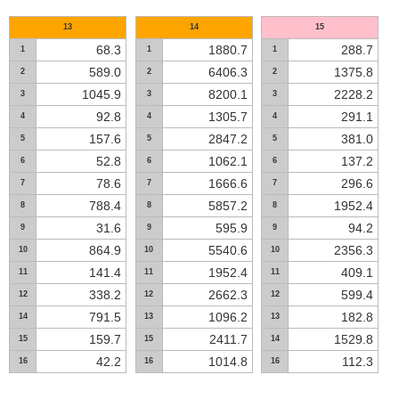
13
14
15
68.3
1880.7
288.7
1
1
1
589.0
6406.3
1375.8
2
2
2
1045.9
8200.1
2228.2
3
3
3
92.8
1305.7
291.1
4
4
4
157.6
2847.2
381.0
5
5
5
52.8
1062.1
137.2
6
6
6
78.6
1666.6
296.6
7
7
7
788.4
5857.2
1952.4
8
8
8
31.6
595.9
94.2
9
9
9
864.9
5540.6
2356.3
10
10
10
141.4
1952.4
409.1
11
11
11
338.2
2662.3
599.4
12
12
12
791.5
1096.2
182.8
14
13
13
159.7
2411.7
1529.8
15
15
14
42.2
1014.8
112.3
16
16
16