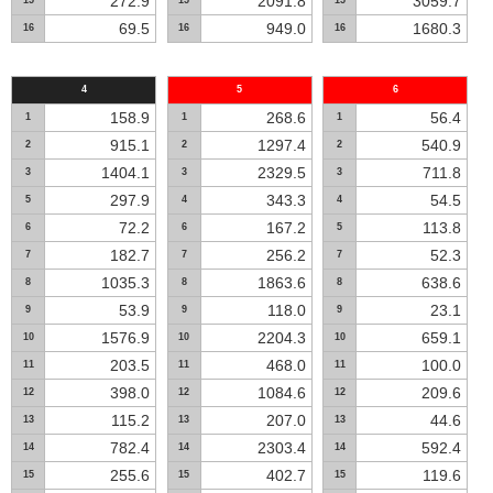
272.9
2091.8
3059.7
15
15
15
69.5
949.0
1680.3
16
16
16
4
5
6
158.9
268.6
56.4
1
1
1
915.1
1297.4
540.9
2
2
2
1404.1
2329.5
711.8
3
3
3
297.9
343.3
54.5
5
4
4
72.2
167.2
113.8
6
6
5
182.7
256.2
52.3
7
7
7
1035.3
1863.6
638.6
8
8
8
53.9
118.0
23.1
9
9
9
1576.9
2204.3
659.1
10
10
10
203.5
468.0
100.0
11
11
11
398.0
1084.6
209.6
12
12
12
115.2
207.0
44.6
13
13
13
782.4
2303.4
592.4
14
14
14
255.6
402.7
119.6
15
15
15