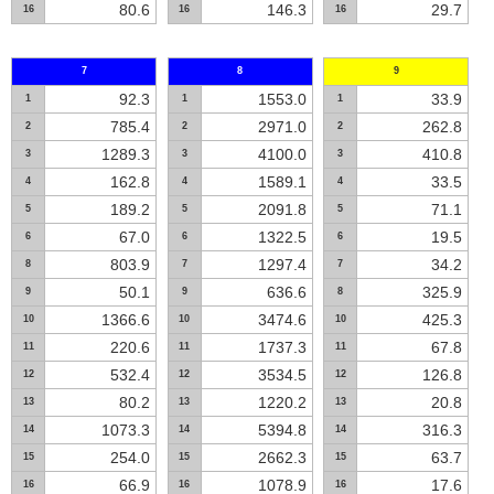
80.6
146.3
29.7
16
16
16
7
8
9
92.3
1553.0
33.9
1
1
1
785.4
2971.0
262.8
2
2
2
1289.3
4100.0
410.8
3
3
3
162.8
1589.1
33.5
4
4
4
189.2
2091.8
71.1
5
5
5
67.0
1322.5
19.5
6
6
6
803.9
1297.4
34.2
8
7
7
50.1
636.6
325.9
9
9
8
1366.6
3474.6
425.3
10
10
10
220.6
1737.3
67.8
11
11
11
532.4
3534.5
126.8
12
12
12
80.2
1220.2
20.8
13
13
13
1073.3
5394.8
316.3
14
14
14
254.0
2662.3
63.7
15
15
15
66.9
1078.9
17.6
16
16
16