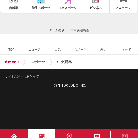
自転車
学生スポーツ
Doスポーツ
ビジネス
eスポーツ
データ提供：日本中央競馬会
TOP
ニュース
天気
スポーツ
占い
すべて
スポーツ
中央競馬
サイトご利用にあたって
(C) NTT DOCOMO, INC.