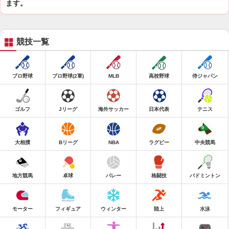
ます。
競技一覧
プロ野球
プロ野球(2軍)
MLB
高校野球
侍ジャパン
ゴルフ
Jリーグ
海外サッカー
日本代表
テニス
大相撲
Bリーグ
NBA
ラグビー
中央競馬
地方競馬
卓球
バレー
格闘技
バドミントン
モーター
フィギュア
ウィンター
陸上
水泳