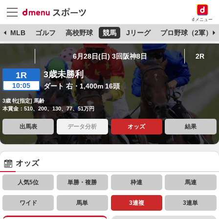
dメニュー
球
MLB
ゴルフ
高校野球
競馬
Jリーグ
プロ野球（2軍）
6月28日(日) 3回阪神8日
2R
3歳未勝利
1R
10:05
ダート 右・1,400m 16頭
3歳 牝[指定] 馬齢
本賞金：510、200、130、77、51万円
出馬表
データ分析
オッズ
結果
オッズ
人気5位
単勝・複勝
枠連
馬連
ワイド
馬単
3連複
3連単