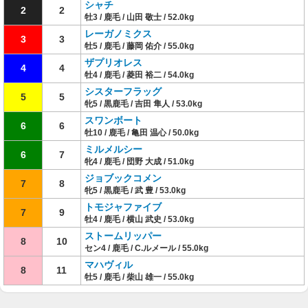
シャチ
2
2
牡3 / 鹿毛 / 山田 敬士 / 52.0kg
レーガノミクス
3
3
牡5 / 鹿毛 / 藤岡 佑介 / 55.0kg
ザプリオレス
4
4
牡4 / 鹿毛 / 菱田 裕二 / 54.0kg
シスターフラッグ
5
5
牝5 / 黒鹿毛 / 吉田 隼人 / 53.0kg
スワンボート
6
6
牡10 / 鹿毛 / 亀田 温心 / 50.0kg
ミルメルシー
6
7
牝4 / 鹿毛 / 団野 大成 / 51.0kg
ジョブックコメン
7
8
牝5 / 黒鹿毛 / 武 豊 / 53.0kg
トモジャファイブ
7
9
牡4 / 鹿毛 / 横山 武史 / 53.0kg
ストームリッパー
8
10
セン4 / 鹿毛 / C.ルメール / 55.0kg
マハヴィル
8
11
牡5 / 鹿毛 / 柴山 雄一 / 55.0kg