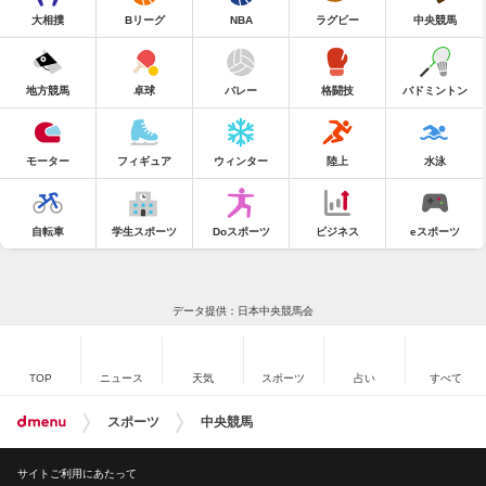
大相撲
Bリーグ
NBA
ラグビー
中央競馬
地方競馬
卓球
バレー
格闘技
バドミントン
モーター
フィギュア
ウィンター
陸上
水泳
自転車
学生スポーツ
Doスポーツ
ビジネス
eスポーツ
データ提供：日本中央競馬会
TOP
ニュース
天気
スポーツ
占い
すべて
スポーツ
中央競馬
サイトご利用にあたって