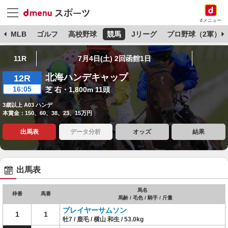
dメニュー
球
MLB
ゴルフ
高校野球
競馬
Jリーグ
プロ野球（2軍）
11R
7月4日(土) 2回函館1日
北海ハンデキャップ
12R
16:05
芝 右・1,800m 11頭
3歳以上 A03 ハンデ
本賞金：150、60、38、23、15万円
出馬表
データ分析
オッズ
結果
出馬表
馬名
枠番
馬番
馬齢 / 毛色 / 騎手 / 斤量
プレイヤーサムソン
1
1
牡7 / 鹿毛 / 横山 和生 / 53.0kg